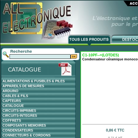
C1-10PF-->(LOTDE5)
Condensateur céramique monoco
ALIMENTATIONS & FUSIBLES & PILES
APPAREILS DE MESURES
ARDUINO
CABLES & FILS
CAPTEURS
CATALOGUE
CIRCUITS-IMPRIMES
CIRCUITS-INTEGRES
COFFRETS
COMPOSANTS MEMOIRES
0,86 € TTC
CONDENSATEURS
CONNECTEURS & CORDONS
0,71 € HT