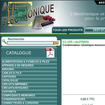
C1-1PF-->(LOTDE5)
Condensateur céramique monoco
ALIMENTATIONS & FUSIBLES & PILES
APPAREILS DE MESURES
ARDUINO
CABLES & FILS
CAPTEURS
CATALOGUE
CIRCUITS-IMPRIMES
CIRCUITS-INTEGRES
COFFRETS
COMPOSANTS MEMOIRES
0,86 € TTC
CONDENSATEURS
CONNECTEURS & CORDONS
0,71 € HT