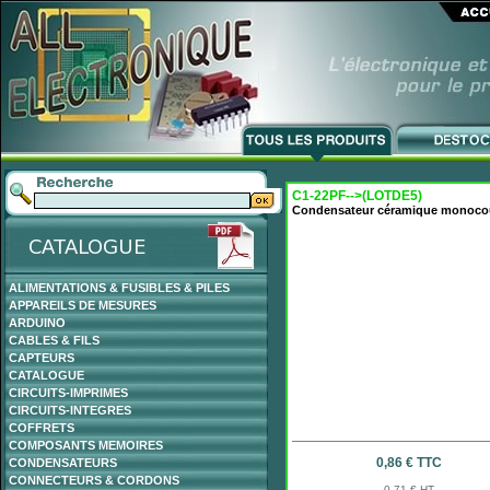
C1-22PF-->(LOTDE5)
Condensateur céramique monoco
ALIMENTATIONS & FUSIBLES & PILES
APPAREILS DE MESURES
ARDUINO
CABLES & FILS
CAPTEURS
CATALOGUE
CIRCUITS-IMPRIMES
CIRCUITS-INTEGRES
COFFRETS
COMPOSANTS MEMOIRES
0,86 € TTC
CONDENSATEURS
CONNECTEURS & CORDONS
0,71 € HT