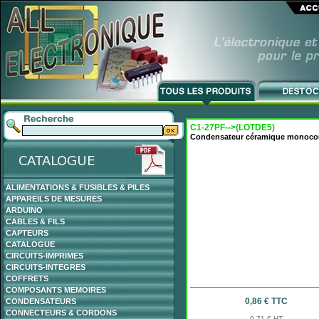
C1-27PF-->(LOTDE5)
Condensateur céramique monoco
ALIMENTATIONS & FUSIBLES & PILES
APPAREILS DE MESURES
ARDUINO
CABLES & FILS
CAPTEURS
CATALOGUE
CIRCUITS-IMPRIMES
CIRCUITS-INTEGRES
COFFRETS
COMPOSANTS MEMOIRES
0,86 € TTC
CONDENSATEURS
CONNECTEURS & CORDONS
0,71 € HT