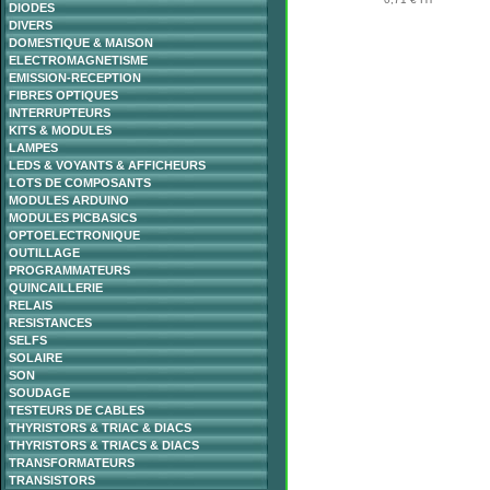
DIODES
DIVERS
DOMESTIQUE & MAISON
ELECTROMAGNETISME
EMISSION-RECEPTION
FIBRES OPTIQUES
INTERRUPTEURS
KITS & MODULES
LAMPES
LEDS & VOYANTS & AFFICHEURS
LOTS DE COMPOSANTS
MODULES ARDUINO
MODULES PICBASICS
OPTOELECTRONIQUE
OUTILLAGE
PROGRAMMATEURS
QUINCAILLERIE
RELAIS
RESISTANCES
SELFS
SOLAIRE
SON
SOUDAGE
TESTEURS DE CABLES
THYRISTORS & TRIAC & DIACS
THYRISTORS & TRIACS & DIACS
TRANSFORMATEURS
TRANSISTORS