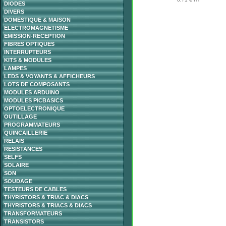
DIODES
DIVERS
DOMESTIQUE & MAISON
ELECTROMAGNETISME
EMISSION-RECEPTION
FIBRES OPTIQUES
INTERRUPTEURS
KITS & MODULES
LAMPES
LEDS & VOYANTS & AFFICHEURS
LOTS DE COMPOSANTS
MODULES ARDUINO
MODULES PICBASICS
OPTOELECTRONIQUE
OUTILLAGE
PROGRAMMATEURS
QUINCAILLERIE
RELAIS
RESISTANCES
SELFS
SOLAIRE
SON
SOUDAGE
TESTEURS DE CABLES
THYRISTORS & TRIAC & DIACS
THYRISTORS & TRIACS & DIACS
TRANSFORMATEURS
TRANSISTORS