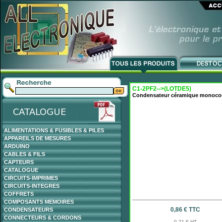
C1-2PF2-->(LOTDE5)
Condensateur céramique monoco
ALIMENTATIONS & FUSIBLES & PILES
APPAREILS DE MESURES
ARDUINO
CABLES & FILS
CAPTEURS
CATALOGUE
CIRCUITS-IMPRIMES
CIRCUITS-INTEGRES
COFFRETS
COMPOSANTS MEMOIRES
0,86 € TTC
CONDENSATEURS
CONNECTEURS & CORDONS
0,71 € HT