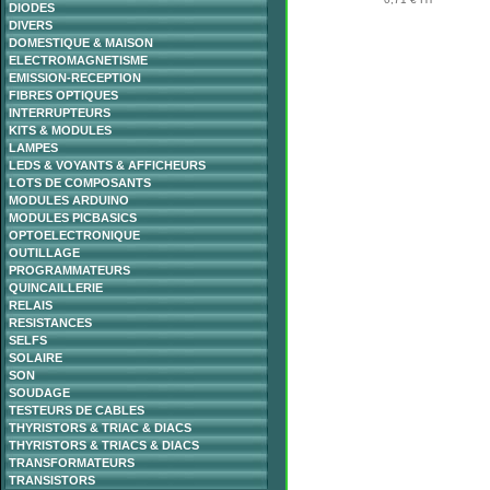
DIODES
DIVERS
DOMESTIQUE & MAISON
ELECTROMAGNETISME
EMISSION-RECEPTION
FIBRES OPTIQUES
INTERRUPTEURS
KITS & MODULES
LAMPES
LEDS & VOYANTS & AFFICHEURS
LOTS DE COMPOSANTS
MODULES ARDUINO
MODULES PICBASICS
OPTOELECTRONIQUE
OUTILLAGE
PROGRAMMATEURS
QUINCAILLERIE
RELAIS
RESISTANCES
SELFS
SOLAIRE
SON
SOUDAGE
TESTEURS DE CABLES
THYRISTORS & TRIAC & DIACS
THYRISTORS & TRIACS & DIACS
TRANSFORMATEURS
TRANSISTORS