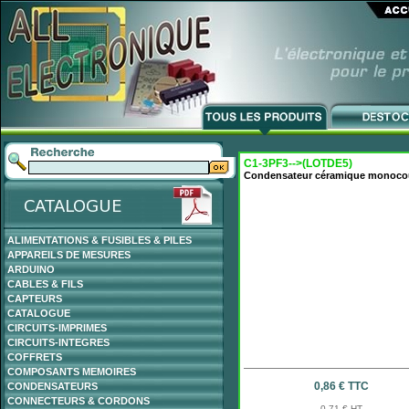
C1-3PF3-->(LOTDE5)
Condensateur céramique monoco
ALIMENTATIONS & FUSIBLES & PILES
APPAREILS DE MESURES
ARDUINO
CABLES & FILS
CAPTEURS
CATALOGUE
CIRCUITS-IMPRIMES
CIRCUITS-INTEGRES
COFFRETS
COMPOSANTS MEMOIRES
0,86 € TTC
CONDENSATEURS
CONNECTEURS & CORDONS
0,71 € HT