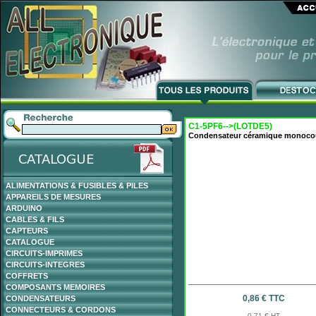
C1-5PF6-->(LOTDE5)
Condensateur céramique monoco
ALIMENTATIONS & FUSIBLES & PILES
APPAREILS DE MESURES
ARDUINO
CABLES & FILS
CAPTEURS
CATALOGUE
CIRCUITS-IMPRIMES
CIRCUITS-INTEGRES
COFFRETS
COMPOSANTS MEMOIRES
0,86 € TTC
CONDENSATEURS
CONNECTEURS & CORDONS
0,71 € HT