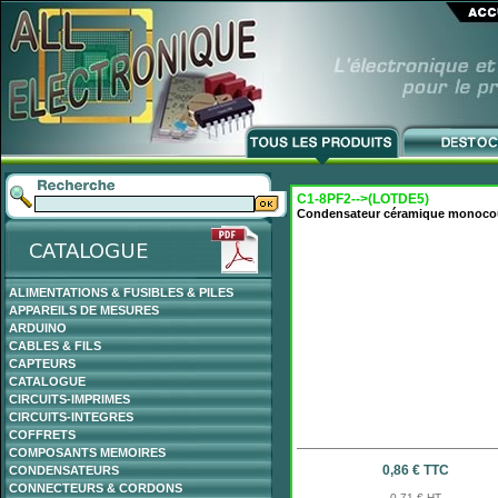
C1-8PF2-->(LOTDE5)
Condensateur céramique monoco
ALIMENTATIONS & FUSIBLES & PILES
APPAREILS DE MESURES
ARDUINO
CABLES & FILS
CAPTEURS
CATALOGUE
CIRCUITS-IMPRIMES
CIRCUITS-INTEGRES
COFFRETS
COMPOSANTS MEMOIRES
0,86 € TTC
CONDENSATEURS
CONNECTEURS & CORDONS
0,71 € HT