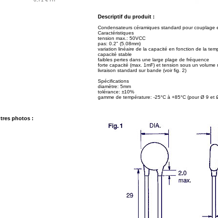
Descriptif du produit :
Condensateurs céramiques standard pour couplage 
Caractéristiques
tension max.: 50VCC
pas: 0.2" (5.08mm)
variation linéaire de la capacité en fonction de la tem
capacité stable
faibles pertes dans une large plage de fréquence
forte capacité (max. 1mF) et tension sous un volume réd
livraison standard sur bande (voir fig. 2)
Spécifications
diamètre: 5mm
tolérance: ±10%
gamme de température: -25°C à +85°C (pour Ø 9 et 
tres photos :