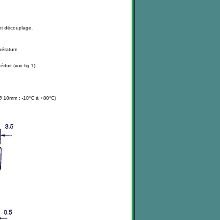
et découplage.
pérature
uit (voir fig.1)
Ø 10mm : -10°C à +80°C)