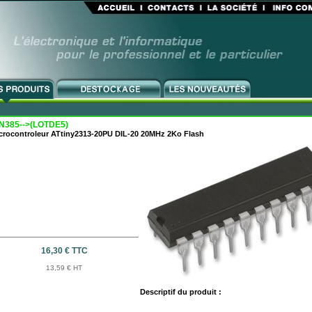
N385-->(LOTDE5)
crocontroleur ATtiny2313-20PU DIL-20 20MHz 2Ko Flash
16,30 € TTC
13,59 € HT
Descriptif du produit :