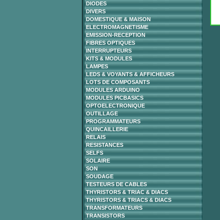
DIODES
DIVERS
DOMESTIQUE & MAISON
ELECTROMAGNETISME
EMISSION-RECEPTION
FIBRES OPTIQUES
INTERRUPTEURS
KITS & MODULES
LAMPES
LEDS & VOYANTS & AFFICHEURS
LOTS DE COMPOSANTS
MODULES ARDUINO
MODULES PICBASICS
OPTOELECTRONIQUE
OUTILLAGE
PROGRAMMATEURS
QUINCAILLERIE
RELAIS
RESISTANCES
SELFS
SOLAIRE
SON
SOUDAGE
TESTEURS DE CABLES
THYRISTORS & TRIAC & DIACS
THYRISTORS & TRIACS & DIACS
TRANSFORMATEURS
TRANSISTORS