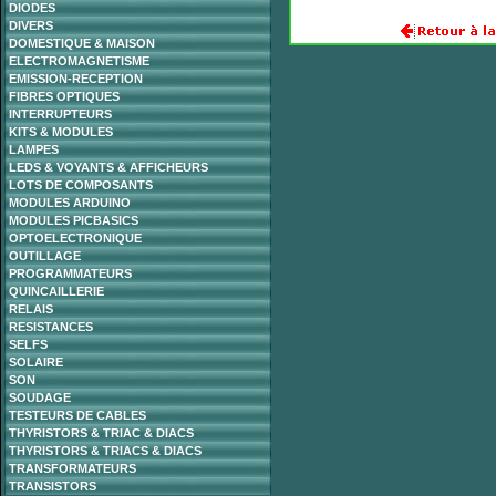
DIODES
DIVERS
DOMESTIQUE & MAISON
ELECTROMAGNETISME
EMISSION-RECEPTION
FIBRES OPTIQUES
INTERRUPTEURS
KITS & MODULES
LAMPES
LEDS & VOYANTS & AFFICHEURS
LOTS DE COMPOSANTS
MODULES ARDUINO
MODULES PICBASICS
OPTOELECTRONIQUE
OUTILLAGE
PROGRAMMATEURS
QUINCAILLERIE
RELAIS
RESISTANCES
SELFS
SOLAIRE
SON
SOUDAGE
TESTEURS DE CABLES
THYRISTORS & TRIAC & DIACS
THYRISTORS & TRIACS & DIACS
TRANSFORMATEURS
TRANSISTORS