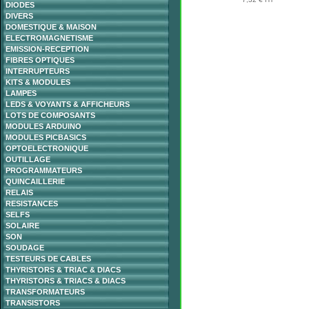
DIODES
DIVERS
DOMESTIQUE & MAISON
ELECTROMAGNETISME
EMISSION-RECEPTION
FIBRES OPTIQUES
INTERRUPTEURS
KITS & MODULES
LAMPES
LEDS & VOYANTS & AFFICHEURS
LOTS DE COMPOSANTS
MODULES ARDUINO
MODULES PICBASICS
OPTOELECTRONIQUE
OUTILLAGE
PROGRAMMATEURS
QUINCAILLERIE
RELAIS
RESISTANCES
SELFS
SOLAIRE
SON
SOUDAGE
TESTEURS DE CABLES
THYRISTORS & TRIAC & DIACS
THYRISTORS & TRIACS & DIACS
TRANSFORMATEURS
TRANSISTORS