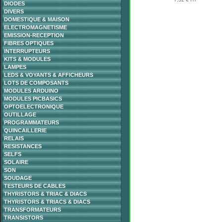
DIODES
DIVERS
DOMESTIQUE & MAISON
ELECTROMAGNETISME
EMISSION-RECEPTION
FIBRES OPTIQUES
INTERRUPTEURS
KITS & MODULES
LAMPES
LEDS & VOYANTS & AFFICHEURS
LOTS DE COMPOSANTS
MODULES ARDUINO
MODULES PICBASICS
OPTOELECTRONIQUE
OUTILLAGE
PROGRAMMATEURS
QUINCAILLERIE
RELAIS
RESISTANCES
SELFS
SOLAIRE
SON
SOUDAGE
TESTEURS DE CABLES
THYRISTORS & TRIAC & DIACS
THYRISTORS & TRIACS & DIACS
TRANSFORMATEURS
TRANSISTORS