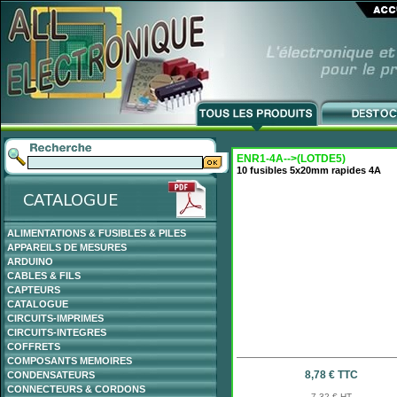
ENR1-4A-->(LOTDE5)
10 fusibles 5x20mm rapides 4A
ALIMENTATIONS & FUSIBLES & PILES
APPAREILS DE MESURES
ARDUINO
CABLES & FILS
CAPTEURS
CATALOGUE
CIRCUITS-IMPRIMES
CIRCUITS-INTEGRES
COFFRETS
COMPOSANTS MEMOIRES
8,78 € TTC
CONDENSATEURS
CONNECTEURS & CORDONS
7,32 € HT