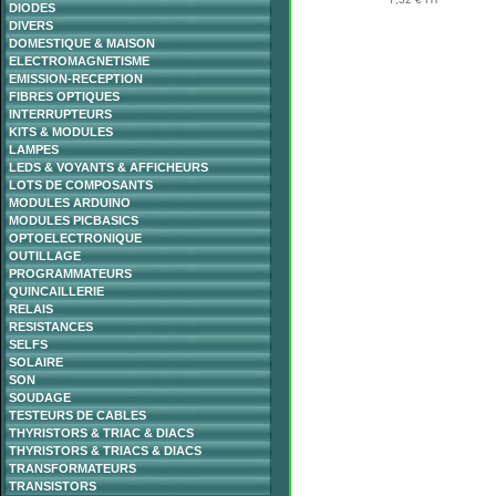
DIODES
DIVERS
DOMESTIQUE & MAISON
ELECTROMAGNETISME
EMISSION-RECEPTION
FIBRES OPTIQUES
INTERRUPTEURS
KITS & MODULES
LAMPES
LEDS & VOYANTS & AFFICHEURS
LOTS DE COMPOSANTS
MODULES ARDUINO
MODULES PICBASICS
OPTOELECTRONIQUE
OUTILLAGE
PROGRAMMATEURS
QUINCAILLERIE
RELAIS
RESISTANCES
SELFS
SOLAIRE
SON
SOUDAGE
TESTEURS DE CABLES
THYRISTORS & TRIAC & DIACS
THYRISTORS & TRIACS & DIACS
TRANSFORMATEURS
TRANSISTORS