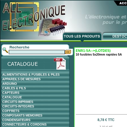
ENR1-5A-->(LOTDE5)
10 fusibles 5x20mm rapides 5A
ALIMENTATIONS & FUSIBLES & PILES
APPAREILS DE MESURES
ARDUINO
CABLES & FILS
CAPTEURS
CATALOGUE
CIRCUITS-IMPRIMES
CIRCUITS-INTEGRES
COFFRETS
COMPOSANTS MEMOIRES
8,78 € TTC
CONDENSATEURS
CONNECTEURS & CORDONS
7,32 € HT