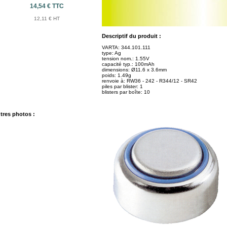
14,54 € TTC
12,11 € HT
Descriptif du produit :
VARTA: 344.101.111
type: Ag
tension nom.: 1.55V
capacité typ.: 100mAh
dimensions: Ø11.6 x 3.6mm
poids: 1.49g
renvoie à: RW36 - 242 - R344/12 - SR42
piles par blister: 1
blisters par boîte: 10
tres photos :