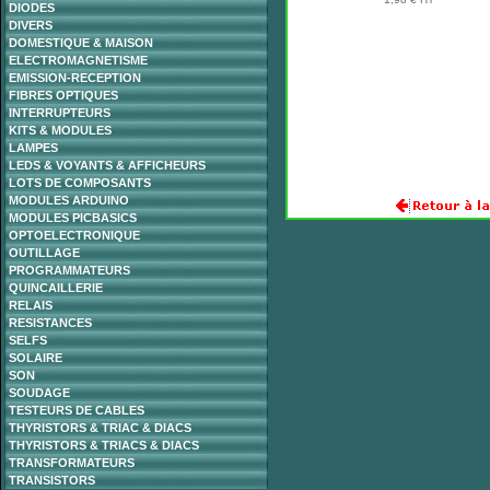
DIODES
DIVERS
DOMESTIQUE & MAISON
ELECTROMAGNETISME
EMISSION-RECEPTION
FIBRES OPTIQUES
INTERRUPTEURS
KITS & MODULES
LAMPES
LEDS & VOYANTS & AFFICHEURS
LOTS DE COMPOSANTS
MODULES ARDUINO
MODULES PICBASICS
OPTOELECTRONIQUE
OUTILLAGE
PROGRAMMATEURS
QUINCAILLERIE
RELAIS
RESISTANCES
SELFS
SOLAIRE
SON
SOUDAGE
TESTEURS DE CABLES
THYRISTORS & TRIAC & DIACS
THYRISTORS & TRIACS & DIACS
TRANSFORMATEURS
TRANSISTORS