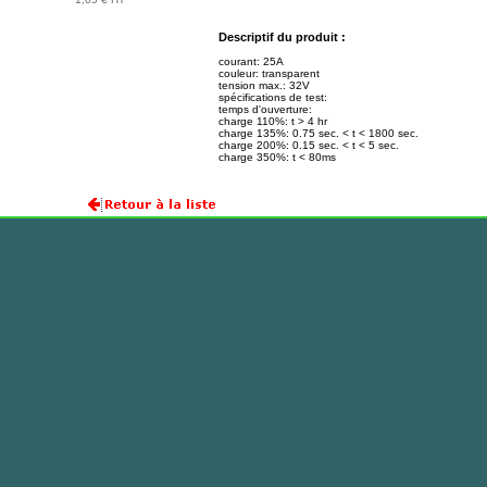
Descriptif du produit :
courant: 25A
couleur: transparent
tension max.: 32V
spécifications de test:
temps d'ouverture:
charge 110%: t > 4 hr
charge 135%: 0.75 sec. < t < 1800 sec.
charge 200%: 0.15 sec. < t < 5 sec.
charge 350%: t < 80ms