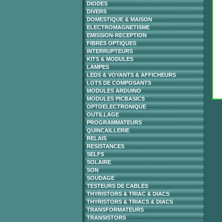
DIODES
DIVERS
DOMESTIQUE & MAISON
ELECTROMAGNETISME
EMISSION-RECEPTION
FIBRES OPTIQUES
INTERRUPTEURS
KITS & MODULES
LAMPES
LEDS & VOYANTS & AFFICHEURS
LOTS DE COMPOSANTS
MODULES ARDUINO
MODULES PICBASICS
OPTOELECTRONIQUE
OUTILLAGE
PROGRAMMATEURS
QUINCAILLERIE
RELAIS
RESISTANCES
SELFS
SOLAIRE
SON
SOUDAGE
TESTEURS DE CABLES
THYRISTORS & TRIAC & DIACS
THYRISTORS & TRIACS & DIACS
TRANSFORMATEURS
TRANSISTORS