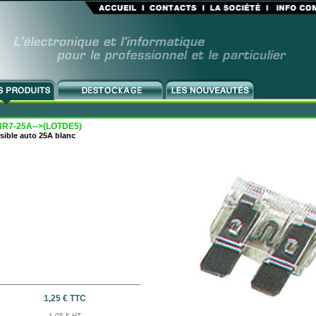
R7-25A-->(LOTDE5)
sible auto 25A blanc
1,25 € TTC
1,05 € HT