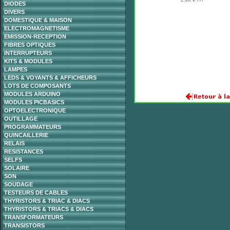
DIODES
DIVERS
DOMESTIQUE & MAISON
ELECTROMAGNETISME
EMISSION-RECEPTION
FIBRES OPTIQUES
INTERRUPTEURS
KITS & MODULES
LAMPES
LEDS & VOYANTS & AFFICHEURS
LOTS DE COMPOSANTS
MODULES ARDUINO
MODULES PICBASICS
OPTOELECTRONIQUE
OUTILLAGE
PROGRAMMATEURS
QUINCAILLERIE
RELAIS
RESISTANCES
SELFS
SOLAIRE
SON
SOUDAGE
TESTEURS DE CABLES
THYRISTORS & TRIAC & DIACS
THYRISTORS & TRIACS & DIACS
TRANSFORMATEURS
TRANSISTORS