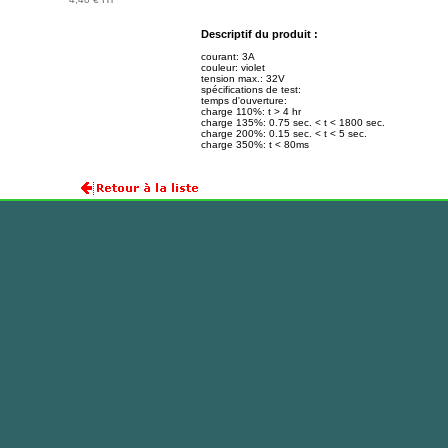
Descriptif du produit :
courant: 3A
couleur: violet
tension max.: 32V
spécifications de test:
temps d'ouverture:
charge 110%: t > 4 hr
charge 135%: 0.75 sec. < t < 1800 sec.
charge 200%: 0.15 sec. < t < 5 sec.
charge 350%: t < 80ms