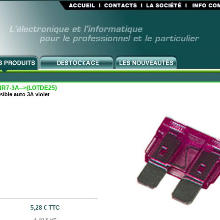
R7-3A-->(LOTDE25)
sible auto 3A violet
5,28 € TTC
4,40 € HT