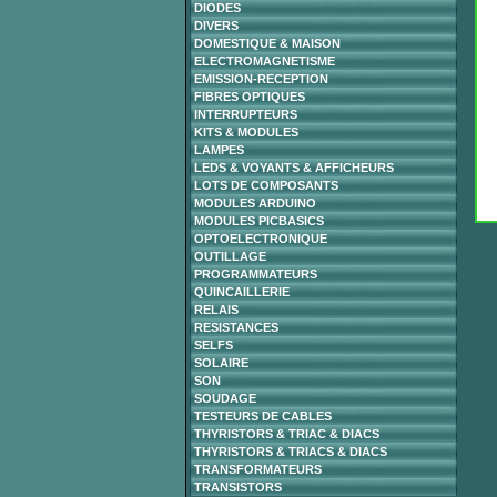
DIODES
DIVERS
DOMESTIQUE & MAISON
ELECTROMAGNETISME
EMISSION-RECEPTION
FIBRES OPTIQUES
INTERRUPTEURS
KITS & MODULES
LAMPES
LEDS & VOYANTS & AFFICHEURS
LOTS DE COMPOSANTS
MODULES ARDUINO
MODULES PICBASICS
OPTOELECTRONIQUE
OUTILLAGE
PROGRAMMATEURS
QUINCAILLERIE
RELAIS
RESISTANCES
SELFS
SOLAIRE
SON
SOUDAGE
TESTEURS DE CABLES
THYRISTORS & TRIAC & DIACS
THYRISTORS & TRIACS & DIACS
TRANSFORMATEURS
TRANSISTORS