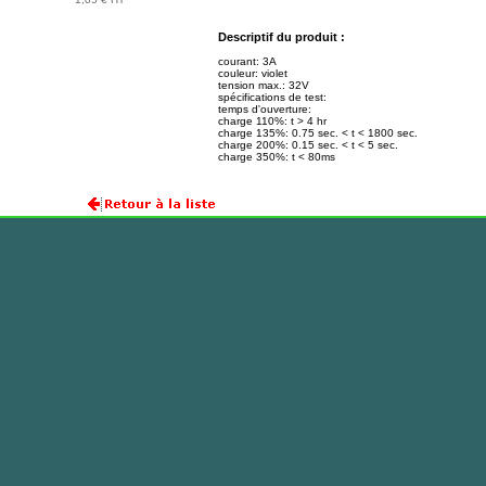
Descriptif du produit :
courant: 3A
couleur: violet
tension max.: 32V
spécifications de test:
temps d'ouverture:
charge 110%: t > 4 hr
charge 135%: 0.75 sec. < t < 1800 sec.
charge 200%: 0.15 sec. < t < 5 sec.
charge 350%: t < 80ms