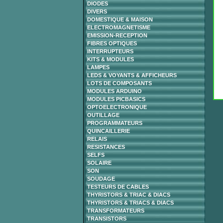
DIODES
DIVERS
DOMESTIQUE & MAISON
ELECTROMAGNETISME
EMISSION-RECEPTION
FIBRES OPTIQUES
INTERRUPTEURS
KITS & MODULES
LAMPES
LEDS & VOYANTS & AFFICHEURS
LOTS DE COMPOSANTS
MODULES ARDUINO
MODULES PICBASICS
OPTOELECTRONIQUE
OUTILLAGE
PROGRAMMATEURS
QUINCAILLERIE
RELAIS
RESISTANCES
SELFS
SOLAIRE
SON
SOUDAGE
TESTEURS DE CABLES
THYRISTORS & TRIAC & DIACS
THYRISTORS & TRIACS & DIACS
TRANSFORMATEURS
TRANSISTORS