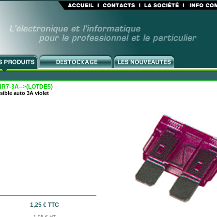
R7-3A-->(LOTDE5)
sible auto 3A violet
1,25 € TTC
1,05 € HT