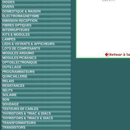
DIODES
DIVERS
DOMESTIQUE & MAISON
ELECTROMAGNETISME
EMISSION-RECEPTION
FIBRES OPTIQUES
INTERRUPTEURS
KITS & MODULES
LAMPES
LEDS & VOYANTS & AFFICHEURS
LOTS DE COMPOSANTS
MODULES ARDUINO
MODULES PICBASICS
OPTOELECTRONIQUE
OUTILLAGE
PROGRAMMATEURS
QUINCAILLERIE
RELAIS
RESISTANCES
SELFS
SOLAIRE
SON
SOUDAGE
TESTEURS DE CABLES
THYRISTORS & TRIAC & DIACS
THYRISTORS & TRIACS & DIACS
TRANSFORMATEURS
TRANSISTORS