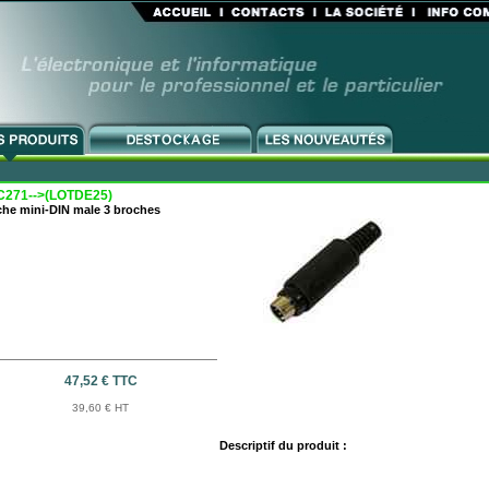
C271-->(LOTDE25)
che mini-DIN male 3 broches
47,52 € TTC
39,60 € HT
Descriptif du produit :