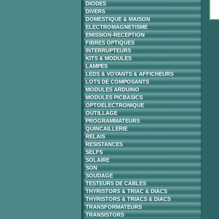
DIODES
DIVERS
DOMESTIQUE & MAISON
ELECTROMAGNETISME
EMISSION-RECEPTION
FIBRES OPTIQUES
INTERRUPTEURS
KITS & MODULES
LAMPES
LEDS & VOYANTS & AFFICHEURS
LOTS DE COMPOSANTS
MODULES ARDUINO
MODULES PICBASICS
OPTOELECTRONIQUE
OUTILLAGE
PROGRAMMATEURS
QUINCAILLERIE
RELAIS
RESISTANCES
SELFS
SOLAIRE
SON
SOUDAGE
TESTEURS DE CABLES
THYRISTORS & TRIAC & DIACS
THYRISTORS & TRIACS & DIACS
TRANSFORMATEURS
TRANSISTORS