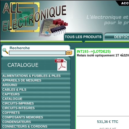
INT193-->(LOTDE25)
Relais isolé optiquement 1T 4à32V
ALIMENTATIONS & FUSIBLES & PILES
APPAREILS DE MESURES
ARDUINO
CABLES & FILS
CAPTEURS
CATALOGUE
CIRCUITS-IMPRIMES
CIRCUITS-INTEGRES
COFFRETS
COMPOSANTS MEMOIRES
531,36 € TTC
CONDENSATEURS
CONNECTEURS & CORDONS
442,80 € HT