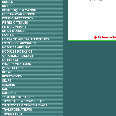
DIODES
DIVERS
DOMESTIQUE & MAISON
ELECTROMAGNETISME
EMISSION-RECEPTION
FIBRES OPTIQUES
INTERRUPTEURS
KITS & MODULES
LAMPES
LEDS & VOYANTS & AFFICHEURS
LOTS DE COMPOSANTS
MODULES ARDUINO
MODULES PICBASICS
OPTOELECTRONIQUE
OUTILLAGE
PROGRAMMATEURS
QUINCAILLERIE
RELAIS
RESISTANCES
SELFS
SOLAIRE
SON
SOUDAGE
TESTEURS DE CABLES
THYRISTORS & TRIAC & DIACS
THYRISTORS & TRIACS & DIACS
TRANSFORMATEURS
TRANSISTORS