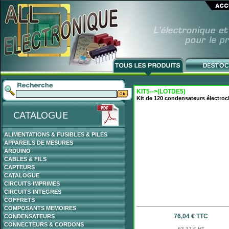
KIT5-->(LOTDE5)
Kit de 120 condensateurs électro
ALIMENTATIONS & FUSIBLES & PILES
APPAREILS DE MESURES
ARDUINO
CABLES & FILS
CAPTEURS
CATALOGUE
CIRCUITS-IMPRIMES
CIRCUITS-INTEGRES
COFFRETS
COMPOSANTS MEMOIRES
76,04 € TTC
CONDENSATEURS
CONNECTEURS & CORDONS
63,37 € HT