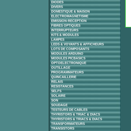
DIODES
DIVERS
DOMESTIQUE & MAISON
ELECTROMAGNETISME
EMISSION-RECEPTION
FIBRES OPTIQUES
INTERRUPTEURS
KITS & MODULES
LAMPES
LEDS & VOYANTS & AFFICHEURS
LOTS DE COMPOSANTS
MODULES ARDUINO
MODULES PICBASICS
OPTOELECTRONIQUE
OUTILLAGE
PROGRAMMATEURS
QUINCAILLERIE
RELAIS
RESISTANCES
SELFS
SOLAIRE
SON
SOUDAGE
TESTEURS DE CABLES
THYRISTORS & TRIAC & DIACS
THYRISTORS & TRIACS & DIACS
TRANSFORMATEURS
TRANSISTORS