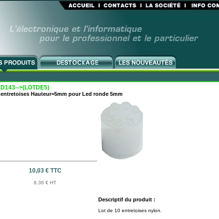
D143-->(LOTDE5)
 entretoises Hauteur=5mm pour Led ronde 5mm
10,03 € TTC
8,36 € HT
Descriptif du produit :
Lot de 10 entretoises nylon.