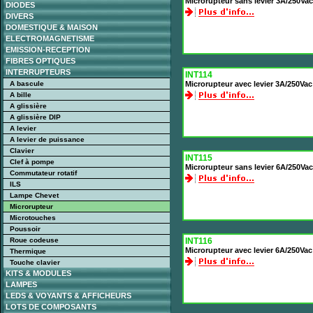
Microrupteur sans levier 3A/250V
DIODES
DIVERS
DOMESTIQUE & MAISON
ELECTROMAGNETISME
EMISSION-RECEPTION
FIBRES OPTIQUES
INTERRUPTEURS
INT114
A bascule
Microrupteur avec levier 3A/250V
A bille
A glissière
A glissière DIP
A levier
A levier de puissance
Clavier
INT115
Clef à pompe
Microrupteur sans levier 6A/250V
Commutateur rotatif
ILS
Lampe Chevet
Microrupteur
Microtouches
Poussoir
Roue codeuse
INT116
Microrupteur avec levier 6A/250V
Thermique
Touche clavier
KITS & MODULES
LAMPES
LEDS & VOYANTS & AFFICHEURS
LOTS DE COMPOSANTS