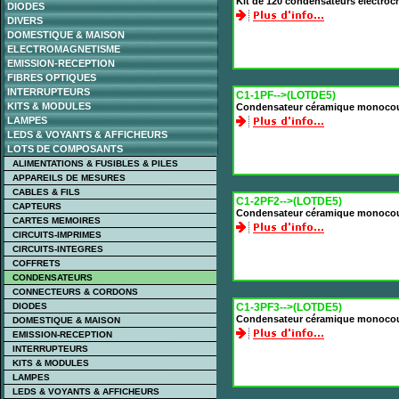
Kit de 120 condensateurs électro
DIODES
DIVERS
DOMESTIQUE & MAISON
ELECTROMAGNETISME
EMISSION-RECEPTION
FIBRES OPTIQUES
INTERRUPTEURS
C1-1PF-->(LOTDE5)
KITS & MODULES
Condensateur céramique monoco
LAMPES
LEDS & VOYANTS & AFFICHEURS
LOTS DE COMPOSANTS
ALIMENTATIONS & FUSIBLES & PILES
APPAREILS DE MESURES
CABLES & FILS
C1-2PF2-->(LOTDE5)
CAPTEURS
Condensateur céramique monocou
CARTES MEMOIRES
CIRCUITS-IMPRIMES
CIRCUITS-INTEGRES
COFFRETS
CONDENSATEURS
CONNECTEURS & CORDONS
DIODES
C1-3PF3-->(LOTDE5)
Condensateur céramique monocou
DOMESTIQUE & MAISON
EMISSION-RECEPTION
INTERRUPTEURS
KITS & MODULES
LAMPES
LEDS & VOYANTS & AFFICHEURS