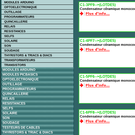
MODULES ARDUINO
C1-3PF9-->(LOTDE5)
OPTOELECTRONIQUE
Condensateur céramique monocou
OUTILLAGE
PROGRAMMATEURS
QUINCAILLERIE
RELAIS
RESISTANCES
SELFS
C1-4PF7-->(LOTDE5)
SOLAIRE
Condensateur céramique monocou
SON
SOUDAGE
THYRISTORS & TRIACS & DIACS
TRANSFORMATEURS
TRANSISTORS
MODULES ARDUINO
MODULES PICBASICS
C1-5PF6-->(LOTDE5)
OPTOELECTRONIQUE
Condensateur céramique monocou
OUTILLAGE
PROGRAMMATEURS
QUINCAILLERIE
RELAIS
RESISTANCES
SELFS
C1-6PF8-->(LOTDE5)
SOLAIRE
Condensateur céramique monocou
SON
SOUDAGE
TESTEURS DE CABLES
THYRISTORS & TRIAC & DIACS