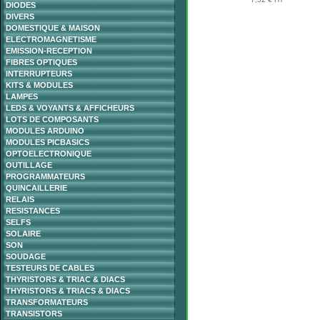
DIODES
DIVERS
DOMESTIQUE & MAISON
ELECTROMAGNETISME
EMISSION-RECEPTION
FIBRES OPTIQUES
INTERRUPTEURS
KITS & MODULES
LAMPES
LEDS & VOYANTS & AFFICHEURS
LOTS DE COMPOSANTS
MODULES ARDUINO
MODULES PICBASICS
OPTOELECTRONIQUE
OUTILLAGE
PROGRAMMATEURS
QUINCAILLERIE
RELAIS
RESISTANCES
SELFS
SOLAIRE
SON
SOUDAGE
TESTEURS DE CABLES
THYRISTORS & TRIAC & DIACS
THYRISTORS & TRIACS & DIACS
TRANSFORMATEURS
TRANSISTORS