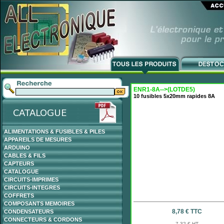
ENR1-8A-->(LOTDE5)
10 fusibles 5x20mm rapides 8A
ALIMENTATIONS & FUSIBLES & PILES
APPAREILS DE MESURES
ARDUINO
CABLES & FILS
CAPTEURS
CATALOGUE
CIRCUITS-IMPRIMES
CIRCUITS-INTEGRES
COFFRETS
COMPOSANTS MEMOIRES
8,78 € TTC
CONDENSATEURS
CONNECTEURS & CORDONS
7,32 € HT