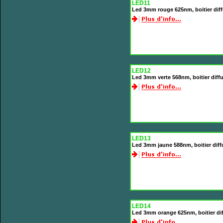
LED11
Led 3mm rouge 625nm, boitier dif
LED12
Led 3mm verte 568nm, boitier diff
LED13
Led 3mm jaune 588nm, boitier dif
LED14
Led 3mm orange 625nm, boitier di