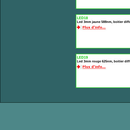
LED18
Led 3mm jaune 588nm, boitier dif
LED19
Led 3mm rouge 625nm, boitier diff