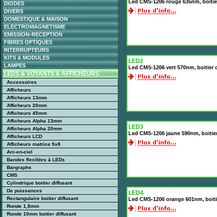
Led CMS-1206 rouge 635nm, boitie
DIODES
DIVERS
DOMESTIQUE & MAISON
ELECTROMAGNETISME
EMISSION-RECEPTION
FIBRES OPTIQUES
INTERRUPTEURS
KITS & MODULES
LED2
LAMPES
Led CMS-1206 vert 570nm, boitier 
LEDS & VOYANTS & AFFICHEURS
Accessoires
Afficheurs
Afficheurs 13mm
Afficheurs 20mm
Afficheurs 45mm
Afficheurs Alpha 13mm
LED3
Afficheurs Alpha 20mm
Led CMS-1206 jaune 590nm, boitie
Afficheurs LCD
Afficheurs matrice 5x8
Arc-en-ciel
Bandes flexibles à LEDs
Bargraphs
CMS
Cylindrique boitier diffusant
De puissances
LED4
Rectangulaire boitier diffusant
Led CMS-1206 orange 601nm, boiti
Ronde 1,8mm
Ronde 10mm boitier diffusant