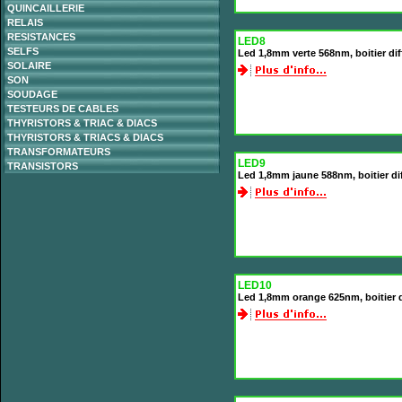
QUINCAILLERIE
RELAIS
RESISTANCES
LED8
SELFS
Led 1,8mm verte 568nm, boitier di
SOLAIRE
SON
SOUDAGE
TESTEURS DE CABLES
THYRISTORS & TRIAC & DIACS
THYRISTORS & TRIACS & DIACS
TRANSFORMATEURS
LED9
TRANSISTORS
Led 1,8mm jaune 588nm, boitier di
LED10
Led 1,8mm orange 625nm, boitier 