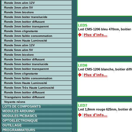
Ronde 3mm alim 12V
Ronde 3mm alim 5V
Ronde 3mm bicolore
Ronde 3mm boiter translucide
Ronde 3mm boitier diffusant
LED5
Ronde 3mm boitier transparent
Led CMS-1206 bleu 470nm, boitier
Ronde 3mm clignotante
Ronde 3mm faible consommation
Ronde 3mm Haute Luminosité
Ronde 5mm alim 12V
Ronde 5mm alim 5V
Ronde 5mm bicolore
Ronde 5mm boitier diffusant
Ronde 5mm boitier translucide
LED6
Ronde 5mm boitier transparent
Led CMS-1206 blanche, boitier dif
Ronde 5mm clignotante
Ronde 5mm faible consommation
Ronde 5mm Haute Luminosité
Ronde 5mm Très Haute Luminosité
Ronde 8mm boitier diffusant
Triangulaire boitier diffusant
Voyants néons
LED7
LOTS DE COMPOSANTS
Led 1,8mm rouge 625nm, boitier d
MODULES ARDUINO
MODULES PICBASICS
OPTOELECTRONIQUE
OUTILLAGE
PROGRAMMATEURS