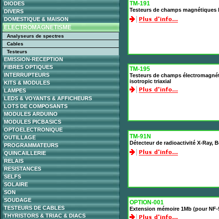
TM-191
DIODES
Testeurs de champs magnétiques 
DIVERS
DOMESTIQUE & MAISON
ELECTROMAGNETISME
Analyseurs de spectres
Cables
Testeurs
EMISSION-RECEPTION
FIBRES OPTIQUES
TM-195
INTERRUPTEURS
Testeurs de champs électromagné
isotropic triaxial
KITS & MODULES
LAMPES
LEDS & VOYANTS & AFFICHEURS
LOTS DE COMPOSANTS
MODULES ARDUINO
MODULES PICBASICS
OPTOELECTRONIQUE
TM-91N
OUTILLAGE
Détecteur de radioactivité X-Ray,
PROGRAMMATEURS
QUINCAILLERIE
RELAIS
RESISTANCES
SELFS
SOLAIRE
SON
SOUDAGE
OPTION-001
TESTEURS DE CABLES
Extension mémoire 1Mb (pour NF-
THYRISTORS & TRIAC & DIACS