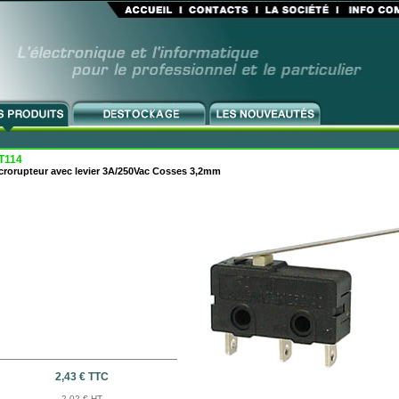
T114
crorupteur avec levier 3A/250Vac Cosses 3,2mm
2,43 € TTC
2,02 € HT