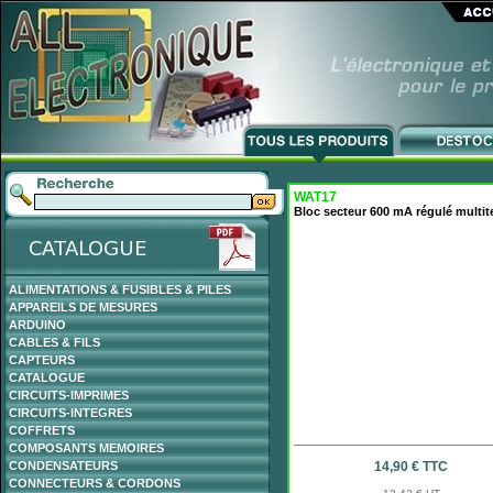
WAT17
Bloc secteur 600 mA régulé multite
ALIMENTATIONS & FUSIBLES & PILES
APPAREILS DE MESURES
ARDUINO
CABLES & FILS
CAPTEURS
CATALOGUE
CIRCUITS-IMPRIMES
CIRCUITS-INTEGRES
COFFRETS
COMPOSANTS MEMOIRES
CONDENSATEURS
14,90 € TTC
CONNECTEURS & CORDONS