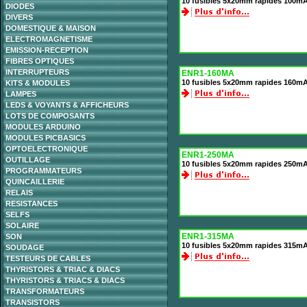
10 fusibles 5x20mm rapides 100m
DIODES
DIVERS
DOMESTIQUE & MAISON
ELECTROMAGNETISME
EMISSION-RECEPTION
FIBRES OPTIQUES
INTERRUPTEURS
ENR1-160MA
10 fusibles 5x20mm rapides 160m
KITS & MODULES
LAMPES
LEDS & VOYANTS & AFFICHEURS
LOTS DE COMPOSANTS
MODULES ARDUINO
MODULES PICBASICS
OPTOELECTRONIQUE
ENR1-250MA
OUTILLAGE
10 fusibles 5x20mm rapides 250m
PROGRAMMATEURS
QUINCAILLERIE
RELAIS
RESISTANCES
SELFS
SOLAIRE
ENR1-315MA
SON
10 fusibles 5x20mm rapides 315m
SOUDAGE
TESTEURS DE CABLES
THYRISTORS & TRIAC & DIACS
THYRISTORS & TRIACS & DIACS
TRANSFORMATEURS
TRANSISTORS