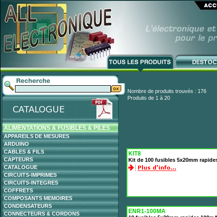
Nombre de produits trouvés : 176
Produits de 1 à 20
ALIMENTATIONS & FUSIBLES & PILES
APPAREILS DE MESURES
ARDUINO
CABLES & FILS
KIT8
CAPTEURS
Kit de 100 fusibles 5x20mm rapide
CATALOGUE
CIRCUITS-IMPRIMES
CIRCUITS-INTEGRES
COFFRETS
COMPOSANTS MEMOIRES
CONDENSATEURS
ENR1-100MA
CONNECTEURS & CORDONS