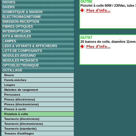
OUT86
DIODES
Pistolet à colle 60W / 230Vac, tub
DIVERS
DOMESTIQUE & MAISON
ELECTROMAGNETISME
EMISSION-RECEPTION
FIBRES OPTIQUES
INTERRUPTEURS
KITS & MODULES
OUT87
LAMPES
20 batons de colle, diamètre 11m
LEDS & VOYANTS & AFFICHEURS
LOTS DE COMPOSANTS
MODULES ARDUINO
MODULES PICBASICS
OPTOELECTRONIQUE
OUTILLAGE
Divers
Forets-mèches
Loupes
Malettes de rangement
Perceuses
Pinces (électriciens)
Pinces (électroniciens)
Pinces à sertir
Pistolets à colle
Tournevis (électriciens)
Tournevis (électroniciens)
Tournevis (standards)
Trouses d'outillages