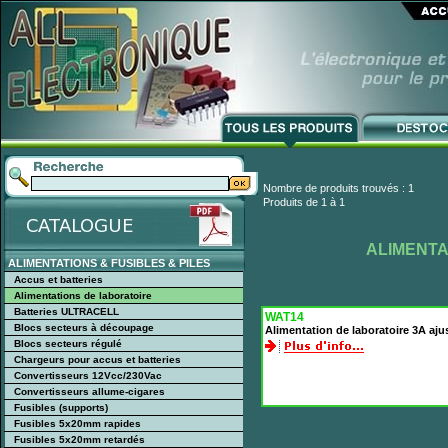
Nombre de produits trouvés : 1
Produits de 1 à 1
ALIMENTA
ALIMENTATIONS & FUSIBLES & PILES
Accus et batteries
Alimentations de laboratoire
Batteries ULTRACELL
WAT14
Blocs secteurs à découpage
Alimentation de laboratoire 3A aju
Blocs secteurs régulé
Chargeurs pour accus et batteries
Convertisseurs 12Vcc/230Vac
Convertisseurs allume-cigares
Fusibles (supports)
Fusibles 5x20mm rapides
Fusibles 5x20mm retardés