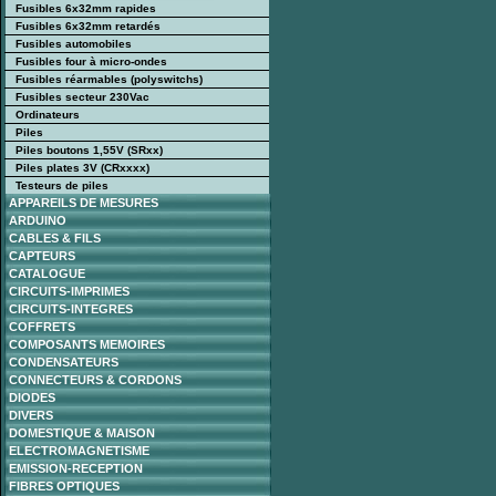
Fusibles 6x32mm rapides
Fusibles 6x32mm retardés
Fusibles automobiles
Fusibles four à micro-ondes
Fusibles réarmables (polyswitchs)
Fusibles secteur 230Vac
Ordinateurs
Piles
Piles boutons 1,55V (SRxx)
Piles plates 3V (CRxxxx)
Testeurs de piles
APPAREILS DE MESURES
ARDUINO
CABLES & FILS
CAPTEURS
CATALOGUE
CIRCUITS-IMPRIMES
CIRCUITS-INTEGRES
COFFRETS
COMPOSANTS MEMOIRES
CONDENSATEURS
CONNECTEURS & CORDONS
DIODES
DIVERS
DOMESTIQUE & MAISON
ELECTROMAGNETISME
EMISSION-RECEPTION
FIBRES OPTIQUES