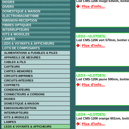
Led CMS-1206 rouge 635nm, boitie
DIODES
DIVERS
DOMESTIQUE & MAISON
ELECTROMAGNETISME
EMISSION-RECEPTION
FIBRES OPTIQUES
INTERRUPTEURS
KITS & MODULES
LED2-->(LOTDE5)
LAMPES
Led CMS-1206 vert 570nm, boitier 
LEDS & VOYANTS & AFFICHEURS
LOTS DE COMPOSANTS
ALIMENTATIONS & FUSIBLES & PILES
APPAREILS DE MESURES
CABLES & FILS
CAPTEURS
CARTES MEMOIRES
LED3-->(LOTDE5)
CIRCUITS-IMPRIMES
Led CMS-1206 jaune 590nm, boitie
CIRCUITS-INTEGRES
COFFRETS
CONDENSATEURS
CONNECTEURS & CORDONS
DIODES
DOMESTIQUE & MAISON
EMISSION-RECEPTION
INTERRUPTEURS
LED4-->(LOTDE5)
KITS & MODULES
Led CMS-1206 orange 601nm, boiti
LAMPES
LEDS & VOYANTS & AFFICHEURS