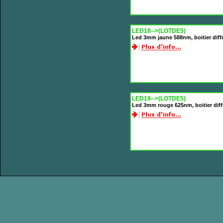
LED18-->(LOTDE5)
Led 3mm jaune 588nm, boitier dif
LED19-->(LOTDE5)
Led 3mm rouge 625nm, boitier diff