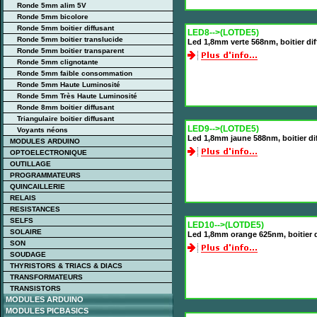
Ronde 5mm alim 5V
Ronde 5mm bicolore
Ronde 5mm boitier diffusant
LED8-->(LOTDE5)
Ronde 5mm boitier translucide
Led 1,8mm verte 568nm, boitier di
Ronde 5mm boitier transparent
Ronde 5mm clignotante
Ronde 5mm faible consommation
Ronde 5mm Haute Luminosité
Ronde 5mm Très Haute Luminosité
Ronde 8mm boitier diffusant
Triangulaire boitier diffusant
LED9-->(LOTDE5)
Voyants néons
Led 1,8mm jaune 588nm, boitier di
MODULES ARDUINO
OPTOELECTRONIQUE
OUTILLAGE
PROGRAMMATEURS
QUINCAILLERIE
RELAIS
RESISTANCES
SELFS
LED10-->(LOTDE5)
SOLAIRE
Led 1,8mm orange 625nm, boitier 
SON
SOUDAGE
THYRISTORS & TRIACS & DIACS
TRANSFORMATEURS
TRANSISTORS
MODULES ARDUINO
MODULES PICBASICS