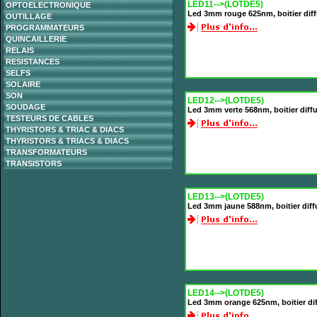
LED11-->(LOTDE5)
OPTOELECTRONIQUE
Led 3mm rouge 625nm, boitier dif
OUTILLAGE
PROGRAMMATEURS
QUINCAILLERIE
RELAIS
RESISTANCES
SELFS
SOLAIRE
SON
LED12-->(LOTDE5)
SOUDAGE
Led 3mm verte 568nm, boitier diff
TESTEURS DE CABLES
THYRISTORS & TRIAC & DIACS
THYRISTORS & TRIACS & DIACS
TRANSFORMATEURS
TRANSISTORS
LED13-->(LOTDE5)
Led 3mm jaune 588nm, boitier dif
LED14-->(LOTDE5)
Led 3mm orange 625nm, boitier di