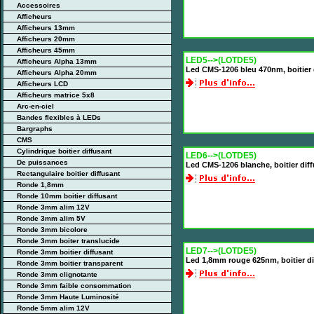
Accessoires
Afficheurs
Afficheurs 13mm
Afficheurs 20mm
Afficheurs 45mm
LED5-->(LOTDE5)
Afficheurs Alpha 13mm
Led CMS-1206 bleu 470nm, boitier
Afficheurs Alpha 20mm
Afficheurs LCD
Afficheurs matrice 5x8
Arc-en-ciel
Bandes flexibles à LEDs
Bargraphs
CMS
Cylindrique boitier diffusant
LED6-->(LOTDE5)
De puissances
Led CMS-1206 blanche, boitier dif
Rectangulaire boitier diffusant
Ronde 1,8mm
Ronde 10mm boitier diffusant
Ronde 3mm alim 12V
Ronde 3mm alim 5V
Ronde 3mm bicolore
Ronde 3mm boiter translucide
LED7-->(LOTDE5)
Ronde 3mm boitier diffusant
Led 1,8mm rouge 625nm, boitier d
Ronde 3mm boitier transparent
Ronde 3mm clignotante
Ronde 3mm faible consommation
Ronde 3mm Haute Luminosité
Ronde 5mm alim 12V