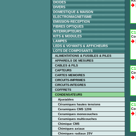
Ki
DIODES
DIVERS
DOMESTIQUE & MAISON
ELECTROMAGNETISME
EMISSION-RECEPTION
FIBRES OPTIQUES
INTERRUPTEURS
C1
KITS & MODULES
Co
LAMPES
LEDS & VOYANTS & AFFICHEURS
LOTS DE COMPOSANTS
ALIMENTATIONS & FUSIBLES & PILES
APPAREILS DE MESURES
CABLES & FILS
C1
CAPTEURS
Co
CARTES MEMOIRES
CIRCUITS-IMPRIMES
CIRCUITS-INTEGRES
COFFRETS
CONDENSATEURS
Ajustables
Céramiques hautes tensions
C1
Co
Ceramiques CMS 1206
Ceramiques monocouches
Ceramiques multicouches
Chimique CMS
Chimiques axiaux
Chimiques radiaux 25V