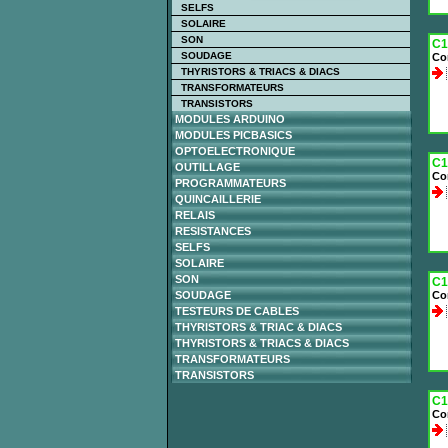
SELFS
SOLAIRE
SON
C1
SOUDAGE
Co
THYRISTORS & TRIACS & DIACS
TRANSFORMATEURS
TRANSISTORS
MODULES ARDUINO
MODULES PICBASICS
OPTOELECTRONIQUE
C1
OUTILLAGE
Co
PROGRAMMATEURS
QUINCAILLERIE
RELAIS
RESISTANCES
SELFS
SOLAIRE
SON
C1
SOUDAGE
Co
TESTEURS DE CABLES
THYRISTORS & TRIAC & DIACS
THYRISTORS & TRIACS & DIACS
TRANSFORMATEURS
TRANSISTORS
C1
Co