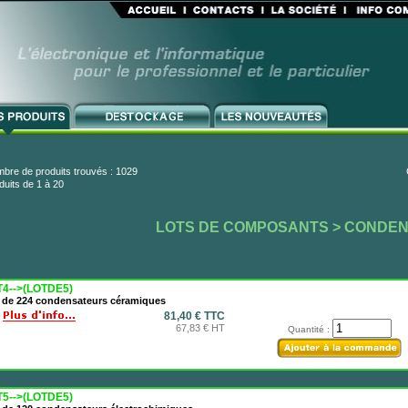
bre de produits trouvés : 1029
duits de 1 à 20
LOTS DE COMPOSANTS
> CONDE
T4-->(LOTDE5)
t de 224 condensateurs céramiques
81,40 € TTC
67,83 € HT
Quantité :
T5-->(LOTDE5)