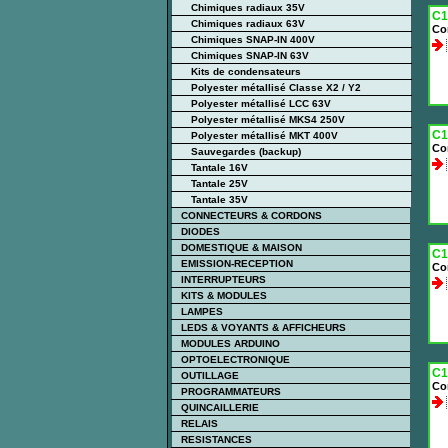
Chimiques radiaux 35V
C1
Chimiques radiaux 63V
Co
Chimiques SNAP-IN 400V
Chimiques SNAP-IN 63V
Kits de condensateurs
Polyester métallisé Classe X2 / Y2
Polyester métallisé LCC 63V
Polyester métallisé MKS4 250V
C1
Polyester métallisé MKT 400V
Co
Sauvegardes (backup)
Tantale 16V
Tantale 25V
Tantale 35V
CONNECTEURS & CORDONS
DIODES
DOMESTIQUE & MAISON
C1
EMISSION-RECEPTION
Co
INTERRUPTEURS
KITS & MODULES
LAMPES
LEDS & VOYANTS & AFFICHEURS
MODULES ARDUINO
OPTOELECTRONIQUE
C1
OUTILLAGE
Co
PROGRAMMATEURS
QUINCAILLERIE
RELAIS
RESISTANCES