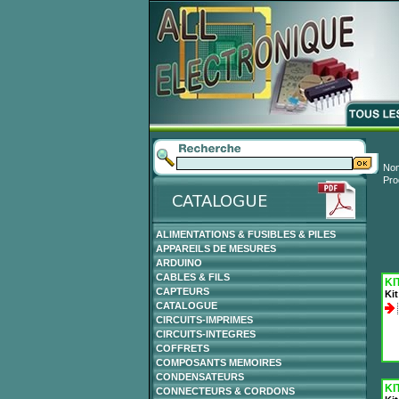
Nom
Pro
ALIMENTATIONS & FUSIBLES & PILES
APPAREILS DE MESURES
ARDUINO
CABLES & FILS
KI
CAPTEURS
Ki
CATALOGUE
CIRCUITS-IMPRIMES
CIRCUITS-INTEGRES
COFFRETS
COMPOSANTS MEMOIRES
CONDENSATEURS
KI
CONNECTEURS & CORDONS