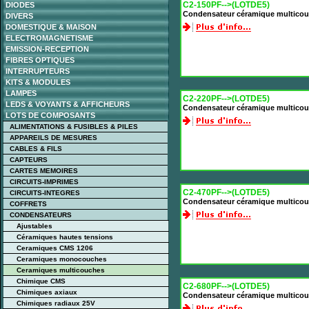
C2-150PF-->(LOTDE5)
DIODES
Condensateur céramique multicou
DIVERS
DOMESTIQUE & MAISON
ELECTROMAGNETISME
EMISSION-RECEPTION
FIBRES OPTIQUES
INTERRUPTEURS
KITS & MODULES
LAMPES
C2-220PF-->(LOTDE5)
LEDS & VOYANTS & AFFICHEURS
Condensateur céramique multicou
LOTS DE COMPOSANTS
ALIMENTATIONS & FUSIBLES & PILES
APPAREILS DE MESURES
CABLES & FILS
CAPTEURS
CARTES MEMOIRES
CIRCUITS-IMPRIMES
C2-470PF-->(LOTDE5)
CIRCUITS-INTEGRES
Condensateur céramique multicou
COFFRETS
CONDENSATEURS
Ajustables
Céramiques hautes tensions
Ceramiques CMS 1206
Ceramiques monocouches
Ceramiques multicouches
Chimique CMS
C2-680PF-->(LOTDE5)
Chimiques axiaux
Condensateur céramique multicou
Chimiques radiaux 25V