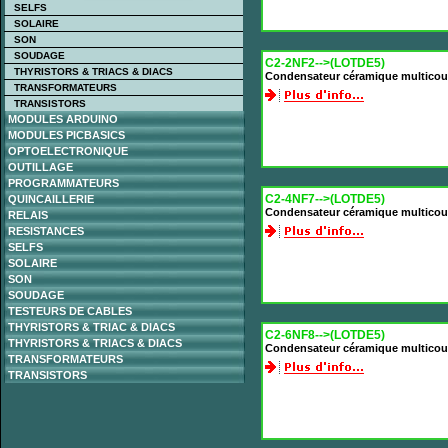
SELFS
SOLAIRE
SON
SOUDAGE
C2-2NF2-->(LOTDE5)
THYRISTORS & TRIACS & DIACS
Condensateur céramique multicou
TRANSFORMATEURS
TRANSISTORS
MODULES ARDUINO
MODULES PICBASICS
OPTOELECTRONIQUE
OUTILLAGE
PROGRAMMATEURS
C2-4NF7-->(LOTDE5)
QUINCAILLERIE
Condensateur céramique multicou
RELAIS
RESISTANCES
SELFS
SOLAIRE
SON
SOUDAGE
TESTEURS DE CABLES
THYRISTORS & TRIAC & DIACS
C2-6NF8-->(LOTDE5)
THYRISTORS & TRIACS & DIACS
Condensateur céramique multicou
TRANSFORMATEURS
TRANSISTORS