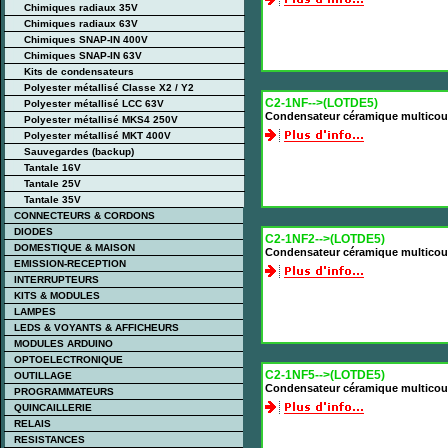
Chimiques radiaux 35V
Chimiques radiaux 63V
Chimiques SNAP-IN 400V
Chimiques SNAP-IN 63V
Kits de condensateurs
Polyester métallisé Classe X2 / Y2
C2-1NF-->(LOTDE5)
Polyester métallisé LCC 63V
Condensateur céramique multicou
Polyester métallisé MKS4 250V
Polyester métallisé MKT 400V
Sauvegardes (backup)
Tantale 16V
Tantale 25V
Tantale 35V
CONNECTEURS & CORDONS
DIODES
C2-1NF2-->(LOTDE5)
DOMESTIQUE & MAISON
Condensateur céramique multicou
EMISSION-RECEPTION
INTERRUPTEURS
KITS & MODULES
LAMPES
LEDS & VOYANTS & AFFICHEURS
MODULES ARDUINO
OPTOELECTRONIQUE
C2-1NF5-->(LOTDE5)
OUTILLAGE
Condensateur céramique multicou
PROGRAMMATEURS
QUINCAILLERIE
RELAIS
RESISTANCES