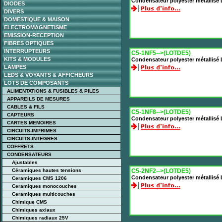
Condensateur polyester métallisé
DIODES
DIVERS
DOMESTIQUE & MAISON
ELECTROMAGNETISME
EMISSION-RECEPTION
FIBRES OPTIQUES
INTERRUPTEURS
C5-1NF5-->(LOTDE5)
KITS & MODULES
Condensateur polyester métallisé
LAMPES
LEDS & VOYANTS & AFFICHEURS
LOTS DE COMPOSANTS
ALIMENTATIONS & FUSIBLES & PILES
APPAREILS DE MESURES
CABLES & FILS
C5-1NF8-->(LOTDE5)
CAPTEURS
Condensateur polyester métallisé
CARTES MEMOIRES
CIRCUITS-IMPRIMES
CIRCUITS-INTEGRES
COFFRETS
CONDENSATEURS
Ajustables
Céramiques hautes tensions
C5-2NF2-->(LOTDE5)
Condensateur polyester métallisé
Ceramiques CMS 1206
Ceramiques monocouches
Ceramiques multicouches
Chimique CMS
Chimiques axiaux
Chimiques radiaux 25V