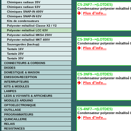
Chimiques radiaux 35V
C5-2NF7-->(LOTDE5)
Chimiques radiaux 63V
Condensateur polyester métallisé
Chimiques SNAP-IN 400V
Chimiques SNAP-IN 63V
Kits de condensateurs
Polyester métallisé Classe X2 / Y2
Polyester métallisé LCC 63V
Polyester métallisé MKS4 250V
C5-3NF3-->(LOTDE5)
Polyester métallisé MKT 400V
Condensateur polyester métallisé
Sauvegardes (backup)
Tantale 16V
Tantale 25V
Tantale 35V
CONNECTEURS & CORDONS
DIODES
DOMESTIQUE & MAISON
C5-3NF9-->(LOTDE5)
EMISSION-RECEPTION
Condensateur polyester métallisé
INTERRUPTEURS
KITS & MODULES
LAMPES
LEDS & VOYANTS & AFFICHEURS
MODULES ARDUINO
OPTOELECTRONIQUE
C5-4NF7-->(LOTDE5)
OUTILLAGE
Condensateur polyester métallisé
PROGRAMMATEURS
QUINCAILLERIE
RELAIS
RESISTANCES