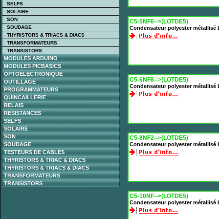
SELFS
SOLAIRE
SON
C5-5NF6-->(LOTDE5)
SOUDAGE
Condensateur polyester métallisé
THYRISTORS & TRIACS & DIACS
TRANSFORMATEURS
TRANSISTORS
MODULES ARDUINO
MODULES PICBASICS
OPTOELECTRONIQUE
C5-6NF8-->(LOTDE5)
OUTILLAGE
Condensateur polyester métallisé
PROGRAMMATEURS
QUINCAILLERIE
RELAIS
RESISTANCES
SELFS
SOLAIRE
SON
C5-8NF2-->(LOTDE5)
SOUDAGE
Condensateur polyester métallisé
TESTEURS DE CABLES
THYRISTORS & TRIAC & DIACS
THYRISTORS & TRIACS & DIACS
TRANSFORMATEURS
TRANSISTORS
C5-10NF-->(LOTDE5)
Condensateur polyester métallisé