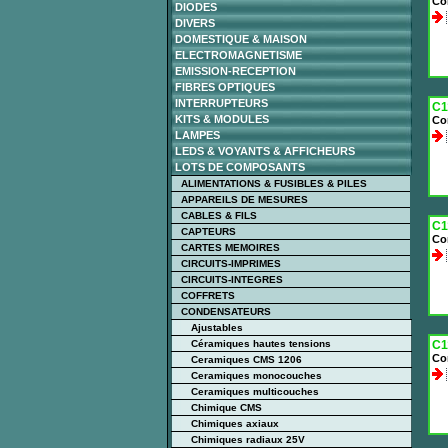
Co
DIODES
DIVERS
DOMESTIQUE & MAISON
ELECTROMAGNETISME
EMISSION-RECEPTION
FIBRES OPTIQUES
INTERRUPTEURS
C1
KITS & MODULES
Co
LAMPES
LEDS & VOYANTS & AFFICHEURS
LOTS DE COMPOSANTS
ALIMENTATIONS & FUSIBLES & PILES
APPAREILS DE MESURES
CABLES & FILS
C1
CAPTEURS
Co
CARTES MEMOIRES
CIRCUITS-IMPRIMES
CIRCUITS-INTEGRES
COFFRETS
CONDENSATEURS
Ajustables
Céramiques hautes tensions
C1
Co
Ceramiques CMS 1206
Ceramiques monocouches
Ceramiques multicouches
Chimique CMS
Chimiques axiaux
Chimiques radiaux 25V