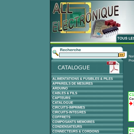
Nom
Pro
ALIMENTATIONS & FUSIBLES & PILES
APPAREILS DE MESURES
ARDUINO
CABLES & FILS
C1
CAPTEURS
Co
CATALOGUE
CIRCUITS-IMPRIMES
CIRCUITS-INTEGRES
COFFRETS
COMPOSANTS MEMOIRES
CONDENSATEURS
C1
CONNECTEURS & CORDONS