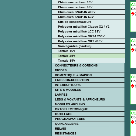
Chimiques radiaux 35V
C1
Chimiques radiaux 63V
Co
Chimiques SNAP-IN 400V
Chimiques SNAP-IN 63V
Kits de condensateurs
Polyester métallisé Classe X2 / Y2
Polyester métallisé LCC 63V
Polyester métallisé MKS4 250V
C1
Polyester métallisé MKT 400V
Co
Sauvegardes (backup)
Tantale 16V
Tantale 25V
Tantale 35V
CONNECTEURS & CORDONS
DIODES
DOMESTIQUE & MAISON
C1
EMISSION-RECEPTION
Co
INTERRUPTEURS
KITS & MODULES
LAMPES
LEDS & VOYANTS & AFFICHEURS
MODULES ARDUINO
OPTOELECTRONIQUE
C1
OUTILLAGE
Co
PROGRAMMATEURS
QUINCAILLERIE
RELAIS
RESISTANCES