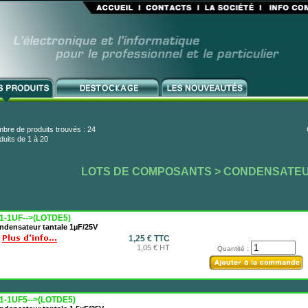
bre de produits trouvés : 24
duits de 1 à 20
LOTS DE COMPOSANTS
> CONDENSATE
1-1UF-->(LOTDE5)
ndensateur tantale 1µF/25V
1,25 € TTC
1,05 € HT
Quantité :
1-1UF5-->(LOTDE5)