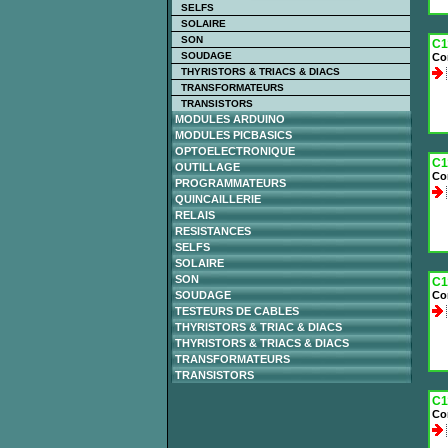
SELFS
SOLAIRE
SON
C1
SOUDAGE
Co
THYRISTORS & TRIACS & DIACS
TRANSFORMATEURS
TRANSISTORS
MODULES ARDUINO
MODULES PICBASICS
OPTOELECTRONIQUE
C1
OUTILLAGE
Co
PROGRAMMATEURS
QUINCAILLERIE
RELAIS
RESISTANCES
SELFS
SOLAIRE
SON
C1
SOUDAGE
Co
TESTEURS DE CABLES
THYRISTORS & TRIAC & DIACS
THYRISTORS & TRIACS & DIACS
TRANSFORMATEURS
TRANSISTORS
C1
Co