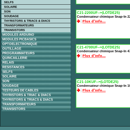
SELFS
SOLAIRE
SON
C21-2200UF-->(LOTDE25)
SOUDAGE
Condensateur chimique Snap-In 2
THYRISTORS & TRIACS & DIACS
TRANSFORMATEURS
TRANSISTORS
MODULES ARDUINO
MODULES PICBASICS
OPTOELECTRONIQUE
C21-4700UF-->(LOTDE25)
OUTILLAGE
Condensateur chimique Snap-In 4
PROGRAMMATEURS
QUINCAILLERIE
RELAIS
RESISTANCES
SELFS
SOLAIRE
SON
C21-10KUF-->(LOTDE25)
SOUDAGE
Condensateur chimique Snap-In 1
TESTEURS DE CABLES
THYRISTORS & TRIAC & DIACS
THYRISTORS & TRIACS & DIACS
TRANSFORMATEURS
TRANSISTORS