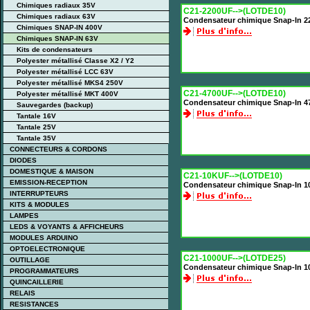
Chimiques radiaux 35V
C21-2200UF-->(LOTDE10)
Chimiques radiaux 63V
Condensateur chimique Snap-In 2
Chimiques SNAP-IN 400V
Chimiques SNAP-IN 63V
Kits de condensateurs
Polyester métallisé Classe X2 / Y2
Polyester métallisé LCC 63V
Polyester métallisé MKS4 250V
C21-4700UF-->(LOTDE10)
Polyester métallisé MKT 400V
Condensateur chimique Snap-In 4
Sauvegardes (backup)
Tantale 16V
Tantale 25V
Tantale 35V
CONNECTEURS & CORDONS
DIODES
DOMESTIQUE & MAISON
C21-10KUF-->(LOTDE10)
EMISSION-RECEPTION
Condensateur chimique Snap-In 1
INTERRUPTEURS
KITS & MODULES
LAMPES
LEDS & VOYANTS & AFFICHEURS
MODULES ARDUINO
OPTOELECTRONIQUE
C21-1000UF-->(LOTDE25)
OUTILLAGE
Condensateur chimique Snap-In 1
PROGRAMMATEURS
QUINCAILLERIE
RELAIS
RESISTANCES