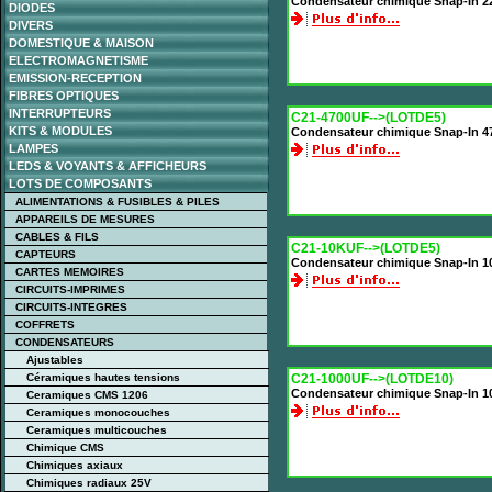
Condensateur chimique Snap-In 2
DIODES
DIVERS
DOMESTIQUE & MAISON
ELECTROMAGNETISME
EMISSION-RECEPTION
FIBRES OPTIQUES
INTERRUPTEURS
C21-4700UF-->(LOTDE5)
KITS & MODULES
Condensateur chimique Snap-In 4
LAMPES
LEDS & VOYANTS & AFFICHEURS
LOTS DE COMPOSANTS
ALIMENTATIONS & FUSIBLES & PILES
APPAREILS DE MESURES
CABLES & FILS
C21-10KUF-->(LOTDE5)
CAPTEURS
Condensateur chimique Snap-In 1
CARTES MEMOIRES
CIRCUITS-IMPRIMES
CIRCUITS-INTEGRES
COFFRETS
CONDENSATEURS
Ajustables
Céramiques hautes tensions
C21-1000UF-->(LOTDE10)
Condensateur chimique Snap-In 1
Ceramiques CMS 1206
Ceramiques monocouches
Ceramiques multicouches
Chimique CMS
Chimiques axiaux
Chimiques radiaux 25V