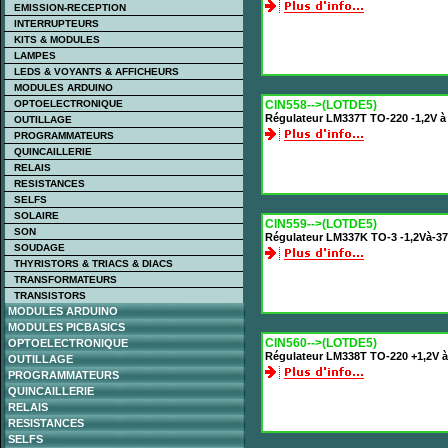
EMISSION-RECEPTION
INTERRUPTEURS
KITS & MODULES
LAMPES
LEDS & VOYANTS & AFFICHEURS
MODULES ARDUINO
OPTOELECTRONIQUE
CIN558-->(LOTDE5)
Régulateur LM337T TO-220 -1,2V à
OUTILLAGE
PROGRAMMATEURS
QUINCAILLERIE
RELAIS
RESISTANCES
SELFS
SOLAIRE
CIN559-->(LOTDE5)
SON
Régulateur LM337K TO-3 -1,2Và-37
SOUDAGE
THYRISTORS & TRIACS & DIACS
TRANSFORMATEURS
TRANSISTORS
MODULES ARDUINO
MODULES PICBASICS
CIN560-->(LOTDE5)
OPTOELECTRONIQUE
Régulateur LM338T TO-220 +1,2V à
OUTILLAGE
PROGRAMMATEURS
QUINCAILLERIE
RELAIS
RESISTANCES
SELFS