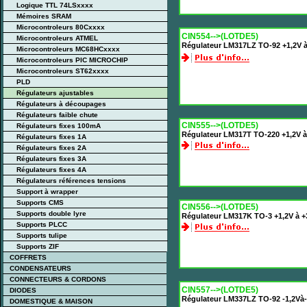
Logique TTL 74LSxxxx
Mémoires SRAM
Microcontroleurs 80Cxxxx
CIN554-->(LOTDE5)
Microcontroleurs ATMEL
Régulateur LM317LZ TO-92 +1,2V 
Microcontroleurs MC68HCxxxx
Microcontroleurs PIC MICROCHIP
Microcontroleurs ST62xxxx
PLD
Régulateurs ajustables
Régulateurs à découpages
Régulateurs faible chute
CIN555-->(LOTDE5)
Régulateurs fixes 100mA
Régulateur LM317T TO-220 +1,2V à
Régulateurs fixes 1A
Régulateurs fixes 2A
Régulateurs fixes 3A
Régulateurs fixes 4A
Régulateurs références tensions
Support à wrapper
Supports CMS
CIN556-->(LOTDE5)
Supports double lyre
Régulateur LM317K TO-3 +1,2V à +
Supports PLCC
Supports tulipe
Supports ZIF
COFFRETS
CONDENSATEURS
CONNECTEURS & CORDONS
CIN557-->(LOTDE5)
DIODES
Régulateur LM337LZ TO-92 -1,2Và
DOMESTIQUE & MAISON