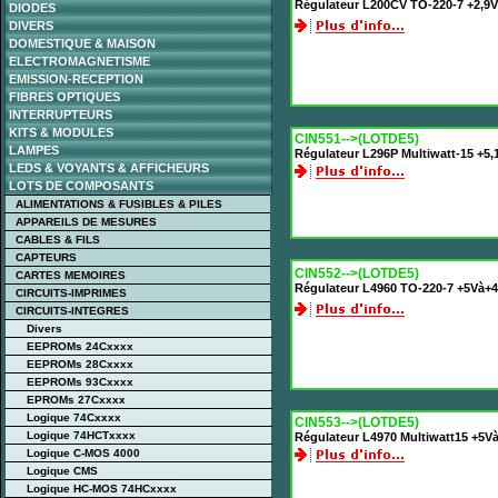
Régulateur L200CV TO-220-7 +2,9V
DIODES
DIVERS
DOMESTIQUE & MAISON
ELECTROMAGNETISME
EMISSION-RECEPTION
FIBRES OPTIQUES
INTERRUPTEURS
KITS & MODULES
CIN551-->(LOTDE5)
LAMPES
Régulateur L296P Multiwatt-15 +5,
LEDS & VOYANTS & AFFICHEURS
LOTS DE COMPOSANTS
ALIMENTATIONS & FUSIBLES & PILES
APPAREILS DE MESURES
CABLES & FILS
CAPTEURS
CIN552-->(LOTDE5)
CARTES MEMOIRES
Régulateur L4960 TO-220-7 +5Và+4
CIRCUITS-IMPRIMES
CIRCUITS-INTEGRES
Divers
EEPROMs 24Cxxxx
EEPROMs 28Cxxxx
EEPROMs 93Cxxxx
EPROMs 27Cxxxx
Logique 74Cxxxx
CIN553-->(LOTDE5)
Logique 74HCTxxxx
Régulateur L4970 Multiwatt15 +5V
Logique C-MOS 4000
Logique CMS
Logique HC-MOS 74HCxxxx