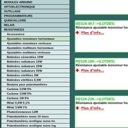
MODULES ARDUINO
OPTOELECTRONIQUE
OUTILLAGE
PROGRAMMATEURS
QUINCAILLERIE
RES28-4K7-->(LOTDE5)
RELAIS
Résistance ajustable monotour ho
RESISTANCES
Accessoires
Ajustables monotours horizontaux
Ajustables monotours verticaux
Ajustables multitours horizontaux
Ajustables multitours verticaux
Bobinées cémentées 10W
RES28-10K-->(LOTDE5)
Bobinées radiateurs 10W
Résistance ajustable monotour ho
Bobinées radiateurs 25W
Bobinées radiateurs 50W
Bobinées vitrifiées 3W
Bobinées vitrifiées 6,5W
Boutons pour potentiomètres
Carbone 1/2W 5%
Carbone 1/4W 5%
Carbone 1W 5%
RES28-22K-->(LOTDE5)
Métal 0,6W 0,1%
Résistance ajustable monotour ho
Métal 1/4W 1%
Photorésistances LDR
Potentiomètres mono 10 tours
Potentiomètres rectiligne mono lin.
Potentiomètres rectiligne mono log.