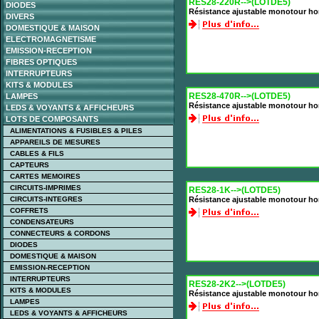
RES28-220R-->(LOTDE5)
DIODES
Résistance ajustable monotour ho
DIVERS
DOMESTIQUE & MAISON
ELECTROMAGNETISME
EMISSION-RECEPTION
FIBRES OPTIQUES
INTERRUPTEURS
KITS & MODULES
RES28-470R-->(LOTDE5)
LAMPES
Résistance ajustable monotour ho
LEDS & VOYANTS & AFFICHEURS
LOTS DE COMPOSANTS
ALIMENTATIONS & FUSIBLES & PILES
APPAREILS DE MESURES
CABLES & FILS
CAPTEURS
CARTES MEMOIRES
CIRCUITS-IMPRIMES
RES28-1K-->(LOTDE5)
CIRCUITS-INTEGRES
Résistance ajustable monotour ho
COFFRETS
CONDENSATEURS
CONNECTEURS & CORDONS
DIODES
DOMESTIQUE & MAISON
EMISSION-RECEPTION
INTERRUPTEURS
RES28-2K2-->(LOTDE5)
KITS & MODULES
Résistance ajustable monotour ho
LAMPES
LEDS & VOYANTS & AFFICHEURS