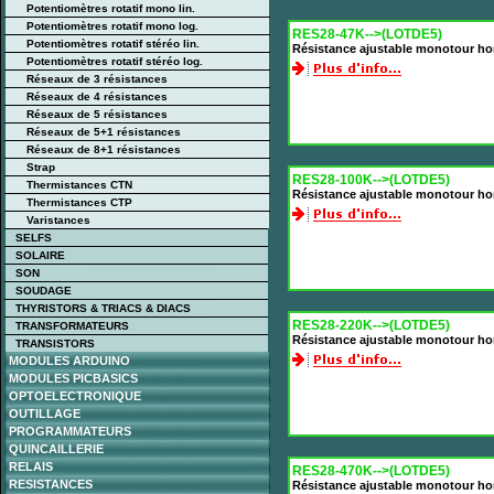
Potentiomètres rotatif mono lin.
Potentiomètres rotatif mono log.
RES28-47K-->(LOTDE5)
Potentiomètres rotatif stéréo lin.
Résistance ajustable monotour ho
Potentiomètres rotatif stéréo log.
Réseaux de 3 résistances
Réseaux de 4 résistances
Réseaux de 5 résistances
Réseaux de 5+1 résistances
Réseaux de 8+1 résistances
Strap
RES28-100K-->(LOTDE5)
Thermistances CTN
Résistance ajustable monotour h
Thermistances CTP
Varistances
SELFS
SOLAIRE
SON
SOUDAGE
THYRISTORS & TRIACS & DIACS
RES28-220K-->(LOTDE5)
TRANSFORMATEURS
Résistance ajustable monotour h
TRANSISTORS
MODULES ARDUINO
MODULES PICBASICS
OPTOELECTRONIQUE
OUTILLAGE
PROGRAMMATEURS
QUINCAILLERIE
RELAIS
RES28-470K-->(LOTDE5)
RESISTANCES
Résistance ajustable monotour h