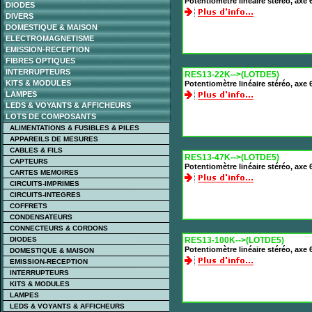
Potentiomètre linéaire stéréo, ax
DIODES
DIVERS
DOMESTIQUE & MAISON
ELECTROMAGNETISME
EMISSION-RECEPTION
FIBRES OPTIQUES
INTERRUPTEURS
RES13-22K-->(LOTDE5)
KITS & MODULES
Potentiomètre linéaire stéréo, ax
LAMPES
LEDS & VOYANTS & AFFICHEURS
LOTS DE COMPOSANTS
ALIMENTATIONS & FUSIBLES & PILES
APPAREILS DE MESURES
CABLES & FILS
RES13-47K-->(LOTDE5)
CAPTEURS
Potentiomètre linéaire stéréo, ax
CARTES MEMOIRES
CIRCUITS-IMPRIMES
CIRCUITS-INTEGRES
COFFRETS
CONDENSATEURS
CONNECTEURS & CORDONS
DIODES
RES13-100K-->(LOTDE5)
Potentiomètre linéaire stéréo, ax
DOMESTIQUE & MAISON
EMISSION-RECEPTION
INTERRUPTEURS
KITS & MODULES
LAMPES
LEDS & VOYANTS & AFFICHEURS