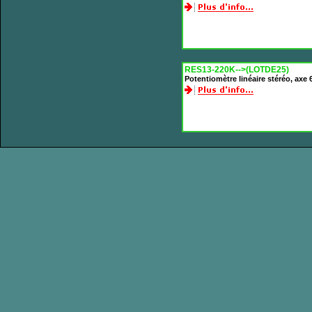
RES13-220K-->(LOTDE25)
Potentiomètre linéaire stéréo, ax