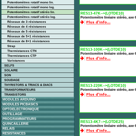
Potentiomètres rotatif mono lin.
Potentiomètres rotatif mono log.
Potentiomètres rotatif stéréo lin.
RES13-47K-->(LOTDE10)
Potentiomètres rotatif stéréo log.
Potentiomètre linéaire stéréo, ax
Réseaux de 3 résistances
Réseaux de 4 résistances
Réseaux de 5 résistances
Réseaux de 5+1 résistances
Réseaux de 8+1 résistances
Strap
RES13-100K-->(LOTDE10)
Thermistances CTN
Potentiomètre linéaire stéréo, ax
Thermistances CTP
Varistances
SELFS
SOLAIRE
SON
SOUDAGE
THYRISTORS & TRIACS & DIACS
RES13-220K-->(LOTDE10)
Potentiomètre linéaire stéréo, ax
TRANSFORMATEURS
TRANSISTORS
MODULES ARDUINO
MODULES PICBASICS
OPTOELECTRONIQUE
OUTILLAGE
PROGRAMMATEURS
RES13-4K7-->(LOTDE25)
QUINCAILLERIE
Potentiomètre linéaire stéréo, ax
RELAIS
RESISTANCES