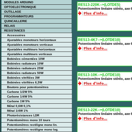
MODULES ARDUINO
RES13-220K-->(LOTDE5)
OPTOELECTRONIQUE
Potentiomètre linéaire stéréo, ax
OUTILLAGE
PROGRAMMATEURS
QUINCAILLERIE
RELAIS
RESISTANCES
Accessoires
RES13-4K7-->(LOTDE10)
Ajustables monotours horizontaux
Potentiomètre linéaire stéréo, ax
Ajustables monotours verticaux
Ajustables multitours horizontaux
Ajustables multitours verticaux
Bobinées cémentées 10W
Bobinées radiateurs 10W
Bobinées radiateurs 25W
Bobinées radiateurs 50W
RES13-10K-->(LOTDE10)
Bobinées vitrifiées 3W
Potentiomètre linéaire stéréo, ax
Bobinées vitrifiées 6,5W
Boutons pour potentiomètres
Carbone 1/2W 5%
Carbone 1/4W 5%
Carbone 1W 5%
Métal 0,6W 0,1%
RES13-22K-->(LOTDE10)
Métal 1/4W 1%
Potentiomètre linéaire stéréo, ax
Photorésistances LDR
Potentiomètres mono 10 tours
Potentiomètres rectiligne mono lin.
Potentiomètres rectiligne mono log.