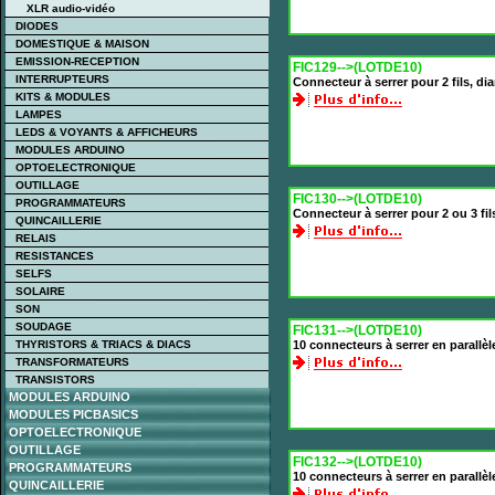
XLR audio-vidéo
DIODES
DOMESTIQUE & MAISON
EMISSION-RECEPTION
FIC129-->(LOTDE10)
INTERRUPTEURS
Connecteur à serrer pour 2 fils, 
KITS & MODULES
LAMPES
LEDS & VOYANTS & AFFICHEURS
MODULES ARDUINO
OPTOELECTRONIQUE
OUTILLAGE
FIC130-->(LOTDE10)
PROGRAMMATEURS
Connecteur à serrer pour 2 ou 3 f
QUINCAILLERIE
RELAIS
RESISTANCES
SELFS
SOLAIRE
SON
SOUDAGE
FIC131-->(LOTDE10)
THYRISTORS & TRIACS & DIACS
10 connecteurs à serrer en parallèl
TRANSFORMATEURS
TRANSISTORS
MODULES ARDUINO
MODULES PICBASICS
OPTOELECTRONIQUE
OUTILLAGE
FIC132-->(LOTDE10)
PROGRAMMATEURS
10 connecteurs à serrer en parallèl
QUINCAILLERIE