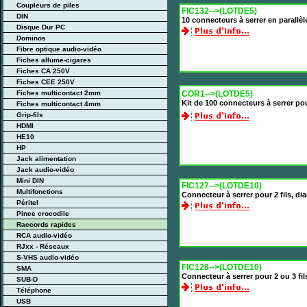
Coupleurs de piles
FIC132-->(LOTDE5)
DIN
10 connecteurs à serrer en parallèl
Disque Dur PC
Dominos
Fibre optique audio-vidéo
Fiches allume-cigares
Fiches CA 250V
Fiches CEE 250V
Fiches multicontact 2mm
COR1-->(LOTDE5)
Kit de 100 connecteurs à serrer po
Fiches multicontact 4mm
Grip-fils
HDMI
HE10
HP
Jack alimentation
Jack audio-vidéo
Mini DIN
FIC127-->(LOTDE10)
Multifonctions
Connecteur à serrer pour 2 fils, di
Péritel
Pince crocodile
Raccords rapides
RCA audio-vidéo
RJxx - Réseaux
S-VHS audio-vidéo
FIC128-->(LOTDE10)
SMA
Connecteur à serrer pour 2 ou 3 fil
SUB-D
Téléphone
USB