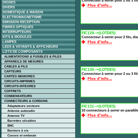
Connecteur à serrer pour 2 ou 3 fil
DIODES
DIVERS
DOMESTIQUE & MAISON
ELECTROMAGNETISME
EMISSION-RECEPTION
FIBRES OPTIQUES
INTERRUPTEURS
FIC129-->(LOTDE5)
KITS & MODULES
Connecteur à serrer pour 2 fils, 
LAMPES
LEDS & VOYANTS & AFFICHEURS
LOTS DE COMPOSANTS
ALIMENTATIONS & FUSIBLES & PILES
APPAREILS DE MESURES
CABLES & FILS
FIC130-->(LOTDE5)
CAPTEURS
Connecteur à serrer pour 2 ou 3 f
CARTES MEMOIRES
CIRCUITS-IMPRIMES
CIRCUITS-INTEGRES
COFFRETS
CONDENSATEURS
CONNECTEURS & CORDONS
Adaptateurs secteurs
FIC131-->(LOTDE5)
10 connecteurs à serrer en parallèl
Antenne autoradio
Antenne TV
Barrettes sécables
BNC
Borniers à vis
Cosses et embouts