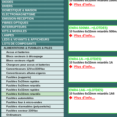
10 fusibles 6x32mm retardés 250
DIODES
DIVERS
DOMESTIQUE & MAISON
ELECTROMAGNETISME
EMISSION-RECEPTION
FIBRES OPTIQUES
INTERRUPTEURS
ENR4-500MA-->(LOTDE5)
KITS & MODULES
10 fusibles 6x32mm retardés 500
LAMPES
LEDS & VOYANTS & AFFICHEURS
LOTS DE COMPOSANTS
ALIMENTATIONS & FUSIBLES & PILES
Accus et batteries
Blocs secteurs à découpage
ENR4-1A-->(LOTDE5)
Blocs secteurs régulé
10 fusibles 6x32mm retardés 1A
Chargeurs pour accus et batteries
Convertisseurs 12Vcc/230Vac
Convertisseurs allume-cigares
Fusibles (supports)
Fusibles 5x20mm rapides
Fusibles 5x20mm retardés
Fusibles 6x32mm rapides
ENR4-1A6-->(LOTDE5)
10 fusibles 6x32mm retardés 1A6
Fusibles 6x32mm retardés
Fusibles automobiles
Fusibles four à micro-ondes
Fusibles réarmables (polyswitchs)
Fusibles secteur 230Vac
Ordinateurs