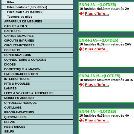
Piles
ENR4-2A-->(LOTDE5)
Piles boutons 1,55V (SRxx)
10 fusibles 6x32mm retardés 2A
Piles plates 3V (CRxxxx)
Testeurs de piles
APPAREILS DE MESURES
CABLES & FILS
CAPTEURS
CARTES MEMOIRES
ENR4-2A5-->(LOTDE5)
CIRCUITS-IMPRIMES
10 fusibles 6x32mm retardés 2A5
CIRCUITS-INTEGRES
COFFRETS
CONDENSATEURS
CONNECTEURS & CORDONS
DIODES
DOMESTIQUE & MAISON
EMISSION-RECEPTION
ENR4-3A15-->(LOTDE5)
INTERRUPTEURS
10 fusibles 6x32mm retardés 3A15
KITS & MODULES
LAMPES
LEDS & VOYANTS & AFFICHEURS
MODULES ARDUINO
OPTOELECTRONIQUE
OUTILLAGE
ENR4-4A-->(LOTDE5)
PROGRAMMATEURS
10 fusibles 6x32mm retardés 4A
QUINCAILLERIE
RELAIS
RESISTANCES
SELFS