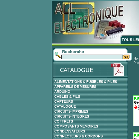
Nom
Pro
ALIMENTATIONS & FUSIBLES & PILES
APPAREILS DE MESURES
ARDUINO
CABLES & FILS
K8
CAPTEURS
Gé
CATALOGUE
CIRCUITS-IMPRIMES
CIRCUITS-INTEGRES
COFFRETS
COMPOSANTS MEMOIRES
CONDENSATEURS
K8
CONNECTEURS & CORDONS