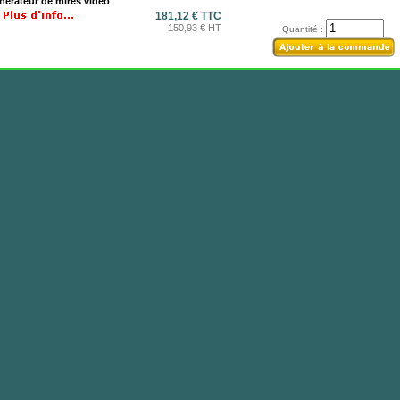
nérateur de mires vidéo
181,12 € TTC
150,93 € HT
Quantité :