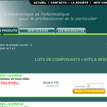
bre de produits trouvés : 2
duits de 1 à 2
LOTS DE COMPOSANTS
> KITS & MO
025-->(LOTDE5)
nérateur de mires vidéo
95,59 € TTC
79,66 € HT
Quantité :
025-->(LOTDE10)