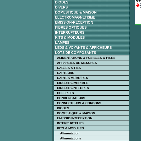
Gé
DIODES
DIVERS
DOMESTIQUE & MAISON
ELECTROMAGNETISME
EMISSION-RECEPTION
FIBRES OPTIQUES
INTERRUPTEURS
KITS & MODULES
LAMPES
LEDS & VOYANTS & AFFICHEURS
LOTS DE COMPOSANTS
ALIMENTATIONS & FUSIBLES & PILES
APPAREILS DE MESURES
CABLES & FILS
CAPTEURS
CARTES MEMOIRES
CIRCUITS-IMPRIMES
CIRCUITS-INTEGRES
COFFRETS
CONDENSATEURS
CONNECTEURS & CORDONS
DIODES
DOMESTIQUE & MAISON
EMISSION-RECEPTION
INTERRUPTEURS
KITS & MODULES
Alimentation
Alimentations