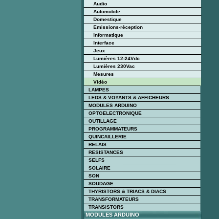
Audio
Automobile
Domestique
Emissions-réception
Informatique
Interface
Jeux
Lumières 12-24Vdc
Lumières 230Vac
Mesures
Vidéo
LAMPES
LEDS & VOYANTS & AFFICHEURS
MODULES ARDUINO
OPTOELECTRONIQUE
OUTILLAGE
PROGRAMMATEURS
QUINCAILLERIE
RELAIS
RESISTANCES
SELFS
SOLAIRE
SON
SOUDAGE
THYRISTORS & TRIACS & DIACS
TRANSFORMATEURS
TRANSISTORS
MODULES ARDUINO