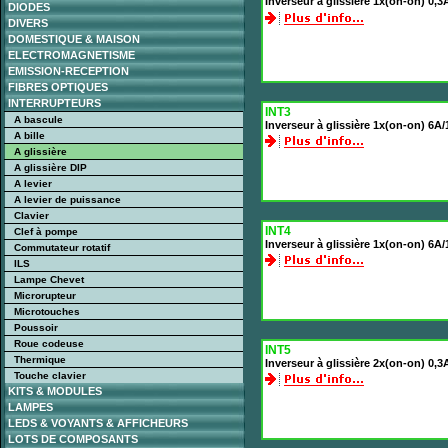
Inverseur à glissière 1x(on-on) 0,
DIODES
DIVERS
DOMESTIQUE & MAISON
ELECTROMAGNETISME
EMISSION-RECEPTION
FIBRES OPTIQUES
INTERRUPTEURS
INT3
A bascule
Inverseur à glissière 1x(on-on) 6A/
A bille
A glissière
A glissière DIP
A levier
A levier de puissance
Clavier
INT4
Clef à pompe
Inverseur à glissière 1x(on-on) 6
Commutateur rotatif
ILS
Lampe Chevet
Microrupteur
Microtouches
Poussoir
Roue codeuse
INT5
Thermique
Inverseur à glissière 2x(on-on) 0,3
Touche clavier
KITS & MODULES
LAMPES
LEDS & VOYANTS & AFFICHEURS
LOTS DE COMPOSANTS