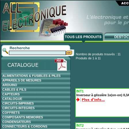
Nombre de produits trouvés : 11
Produits de 1 à 11
ALIMENTATIONS & FUSIBLES & PILES
APPAREILS DE MESURES
ARDUINO
CABLES & FILS
INT1
CAPTEURS
Inverseur à glissière 1x(on-on) 0,3
CATALOGUE
CIRCUITS-IMPRIMES
CIRCUITS-INTEGRES
COFFRETS
COMPOSANTS MEMOIRES
CONDENSATEURS
INT2
CONNECTEURS & CORDONS