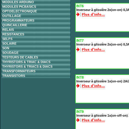
MODULES ARDUINO
INT6
MODULES PICBASICS
Inverseur à glissière 2x(on-on) 0,3
OPTOELECTRONIQUE
OUTILLAGE
PROGRAMMATEURS
QUINCAILLERIE
RELAIS
RESISTANCES
SELFS
INT7
SOLAIRE
Inverseur à glissière 2x(on-on) 0,
SON
SOUDAGE
TESTEURS DE CABLES
THYRISTORS & TRIAC & DIACS
THYRISTORS & TRIACS & DIACS
TRANSFORMATEURS
TRANSISTORS
INT8
Inverseur à glissière 1x(on-on) 2A
INT9
Inverseur à glissière 1x(on-off-on