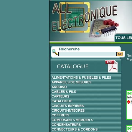
Nom
Pro
ALIMENTATIONS & FUSIBLES & PILES
APPAREILS DE MESURES
ARDUINO
CABLES & FILS
IN
CAPTEURS
Int
CATALOGUE
CIRCUITS-IMPRIMES
CIRCUITS-INTEGRES
COFFRETS
COMPOSANTS MEMOIRES
CONDENSATEURS
IN
CONNECTEURS & CORDONS