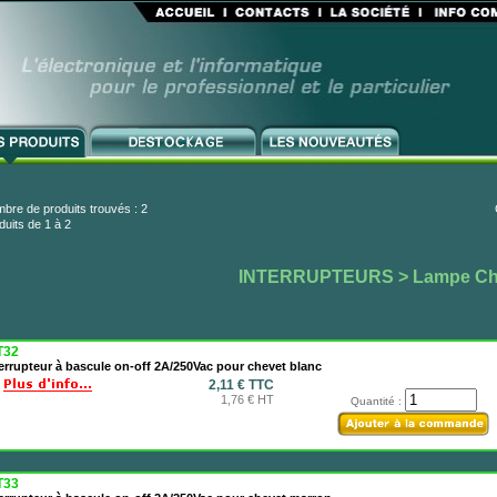
bre de produits trouvés : 2
duits de 1 à 2
INTERRUPTEURS
> Lampe Ch
T32
errupteur à bascule on-off 2A/250Vac pour chevet blanc
2,11 € TTC
1,76 € HT
Quantité :
T33