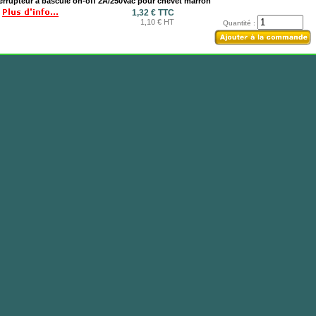
errupteur à bascule on-off 2A/250Vac pour chevet marron
1,32 € TTC
1,10 € HT
Quantité :