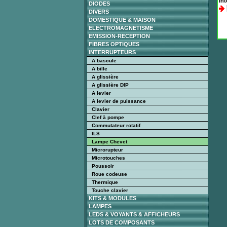
Int
DIODES
DIVERS
DOMESTIQUE & MAISON
ELECTROMAGNETISME
EMISSION-RECEPTION
FIBRES OPTIQUES
INTERRUPTEURS
A bascule
A bille
A glissière
A glissière DIP
A levier
A levier de puissance
Clavier
Clef à pompe
Commutateur rotatif
ILS
Lampe Chevet
Microrupteur
Microtouches
Poussoir
Roue codeuse
Thermique
Touche clavier
KITS & MODULES
LAMPES
LEDS & VOYANTS & AFFICHEURS
LOTS DE COMPOSANTS