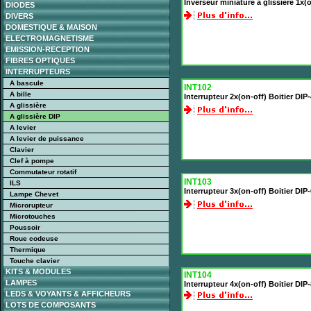
Inverseur miniature à glissière 1x
DIODES
DIVERS
DOMESTIQUE & MAISON
ELECTROMAGNETISME
EMISSION-RECEPTION
FIBRES OPTIQUES
INTERRUPTEURS
A bascule
INT102
A bille
Interrupteur 2x(on-off) Boitier DI
A glissière
A glissière DIP
A levier
A levier de puissance
Clavier
Clef à pompe
Commutateur rotatif
INT103
ILS
Interrupteur 3x(on-off) Boitier DI
Lampe Chevet
Microrupteur
Microtouches
Poussoir
Roue codeuse
Thermique
Touche clavier
KITS & MODULES
INT104
LAMPES
Interrupteur 4x(on-off) Boitier DI
LEDS & VOYANTS & AFFICHEURS
LOTS DE COMPOSANTS